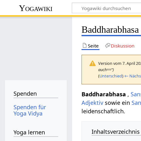
Yogawiki
Baddharabhasa
Seite
Diskussion
Version vom 7. April 2
auch==“)
(
Unterschied
)
← Nächst
Spenden
Baddharabhasa
,
San
Adjektiv
sowie ein
San
Spenden für
leidenschaftlich.
Yoga Vidya
Inhaltsverzeichnis
Yoga lernen