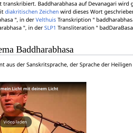
t transkribiert. Baddharabhasa auf Devanagari wird ge
it
diakritischen Zeichen
wird dieses Wort geschriebe
hasa ", in der
Velthuis
Transkription " baddharabhas
arabhasa ", in der
SLP1
Transliteration " badDaraBasa 
ema Baddharabhasa
aus der Sanskritsprache, der Sprache der Heiligen
 mein Licht mit deinem Licht
Video laden