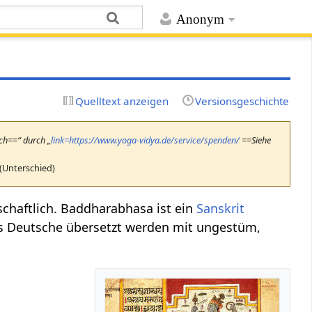
Anonym
Quelltext anzeigen
Versionsgeschichte
uch==“ durch „
link=https://www.yoga-vidya.de/service/spenden/
==Siehe
(Unterschied)
schaftlich. Baddharabhasa ist ein
Sanskrit
s Deutsche übersetzt werden mit ungestüm,