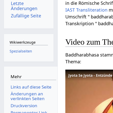
in die Römische Schrif
Letzte
Änderungen
IAST
Transliteration
m
Zufällige Seite
Umschrift " baddharab
Transkription " baddh
Video zum Th
Wikiwerkzeuge
Spezialseiten
Baddharabhasa stammt 
Thema:
Jyota Se Jyota - Entzünde
Mehr
Links auf diese Seite
Änderungen an
verlinkten Seiten
Druckversion
Permanenter Link