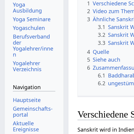
1
Verschiedene S
Yoga
Ausbildung
2
Video zum The
3
Ähnliche Sanskr
Yoga Seminare
3.1
Sanskrit 
Yogaschulen
3.2
Sanskrit 
Berufsverband
der
3.3
Sanskrit 
Yogalehrer/inne
4
Quelle
n
5
Siehe auch
Yogalehrer
6
Zusammenfassun
Verzeichnis
6.1
Baddhara
6.2
ungestüm 
Navigation
Hauptseite
Gemeinschafts­
Verschiedene 
portal
Aktuelle
Ereignisse
Sanskrit wird in Indie