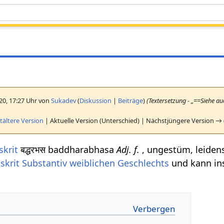
020, 17:27 Uhr von
Sukadev
(
Diskussion
|
Beiträge
)
(Textersetzung - „==Siehe a
ältere Version
| Aktuelle Version (Unterschied) | Nächstjüngere Version → 
skrit
बद्धरभस baddharabhasa
Adj. f.
, ungestüm, leiden
skrit Substantiv
weiblichen
Geschlechts
und kann in