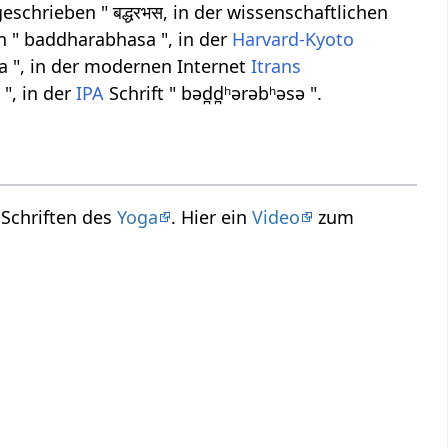
schrieben " बद्धरभस, in der wissenschaftlichen
n " baddharabhasa ", in der
Harvard-Kyoto
a ", in der modernen Internet
Itrans
", in der
IPA
Schrift " bəd̪d̪ʰərəbʰəsə ".
 Schriften des
Yoga
. Hier ein
Video
zum