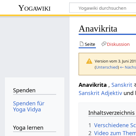
Yogawiki
Anavikrita
Seite
Diskussion
Version vom 3. Juni 20
(
Unterschied
)
← Nächst
Anavikrita
,
Sanskrit
अ
Spenden
Sanskrit Adjektiv
und 
Spenden für
Yoga Vidya
Inhaltsverzeichnis
1
Verschiedene Sc
Yoga lernen
2
Video zum Them