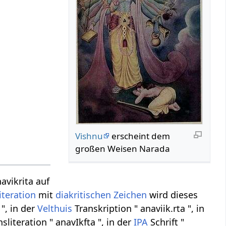
Vishnu
erscheint dem
großen Weisen Narada
avikrita auf
iteration
mit
diakritischen Zeichen
wird dieses
", in der
Velthuis
Transkription " anaviik.rta ", in
sliteration " anavIkfta ", in der
IPA
Schrift "