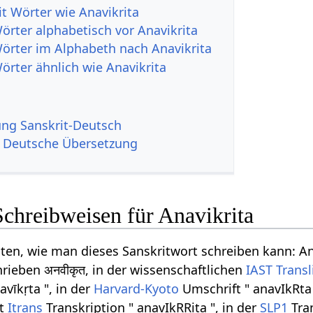
it Wörter wie Anavikrita
örter alphabetisch vor Anavikrita
Wörter im Alphabeth nach Anavikrita
örter ähnlich wie Anavikrita
g Sanskrit-Deutsch
a Deutsche Übersetzung
chreibweisen für Anavikrita
iten, wie man dieses Sanskritwort schreiben kann: An
rieben अनवीकृत, in der wissenschaftlichen
IAST
Transl
vīkṛta ", in der
Harvard-Kyoto
Umschrift " anavIkRta 
et
Itrans
Transkription " anavIkRRita ", in der
SLP1
Tran