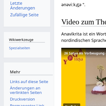
Letzte
ənəviːkɹ̩t̪ə ".
Änderungen
Zufällige Seite
Video zum Th
Anavikrita ist ein Wo
nordindischen Sprache
Wikiwerkzeuge
Spezialseiten
26 Satya als Vorbeugung
Mehr
Links auf diese Seite
Änderungen an
verlinkten Seiten
Druckversion
Permanenter Link