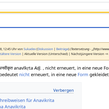
18, 12:45 Uhr von
Sukadev
(
Diskussion
|
Beiträge
)
(Textersetzung - „[http://ww
ältere Version
| Aktuelle Version (Unterschied) | Nächstjüngere Version → 
नवीकृत anavīkṛta
Adj.
, nicht erneuert, in eine neue F
bedeutet
nicht
erneuert, in eine neue
Form
gekleidet
hreibweisen für Anavikrita
a Anavikrita