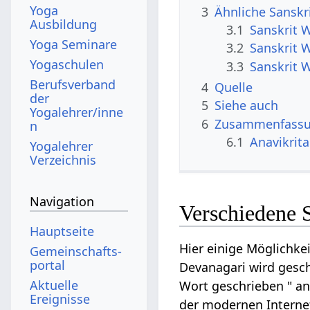
Yoga
3
Ähnliche Sanskr
Ausbildung
3.1
Sanskrit W
Yoga Seminare
3.2
Sanskrit 
Yogaschulen
3.3
Sanskrit W
Berufsverband
4
Quelle
der
5
Siehe auch
Yogalehrer/inne
6
Zusammenfassun
n
6.1
Anavikrit
Yogalehrer
Verzeichnis
Navigation
Verschiedene S
Hauptseite
Hier einige Möglichke
Gemeinschafts­
portal
Devanagari wird gesch
Aktuelle
Wort geschrieben " ana
Ereignisse
der modernen Intern