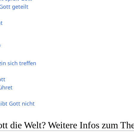
ott geteilt
ht
f
n sich treffen
ott
ühret
ibt Gott nicht
t die Welt? Weitere Infos zum The