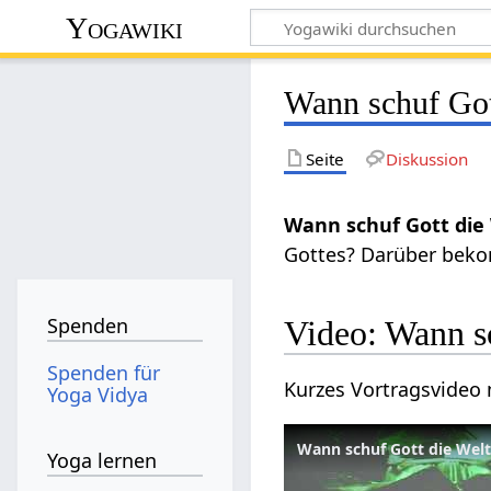
Yogawiki
Wann schuf Got
Seite
Diskussion
Wann schuf Gott die
Gottes? Darüber beko
Spenden
Video: Wann s
Spenden für
Kurzes Vortragsvideo
Yoga Vidya
Wann schuf Gott die Wel
Yoga lernen