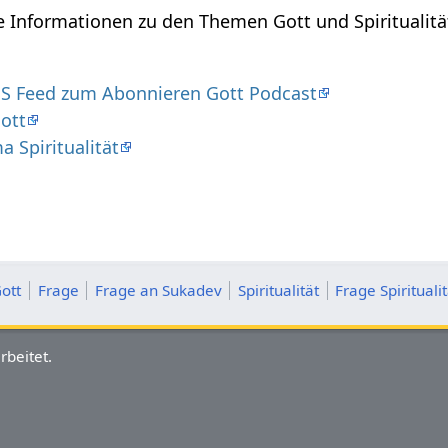
re Informationen zu den Themen Gott und Spiritualit
S Feed zum Abonnieren Gott Podcast
ott
 Spiritualität
ott
Frage
Frage an Sukadev
Spiritualität
Frage Spiritualit
rbeitet.