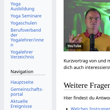
Yoga
Ausbildung
Yoga Seminare
Yogaschulen
Berufsverband
der
Yogalehrer/inne
n
YouTube
Yogalehrer
Verzeichnis
Kurzvortrag von und
dich auch interessier
Navigation
Hauptseite
Weitere Frage
Gemeinschafts­
portal
Hier findest du Antw
Aktuelle
Ereignisse
Welches Instrumen