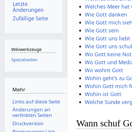
Letzte
Welches Meer hat G
Änderungen
Wie Gott danken
Zufällige Seite
Wie Gott mich sie
Wie Gott sein
Wie Gott uns liebt
Wie Gott uns schu
Wikiwerkzeuge
Wo Gott keine Not
Spezialseiten
Wo Gott und Medizi
Wo wohnt Gott
Wohin geht's zu G
Wohin Gott mich f
Mehr
Wohin ist Gott
Links auf diese Seite
Welche Sünde verg
Änderungen an
verlinkten Seiten
Wann schuf Got
Druckversion
Permanenter Link