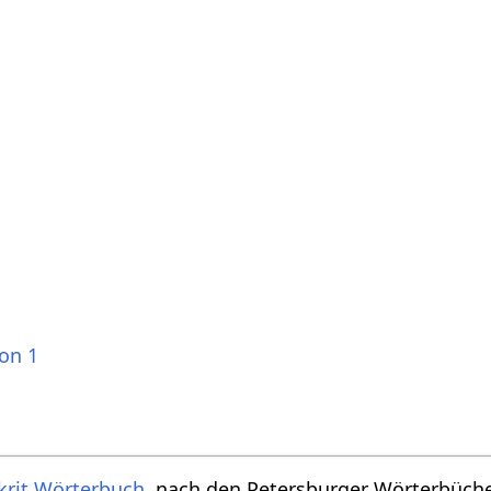
ion 1
krit Wörterbuch
, nach den Petersburger Wörterbücher