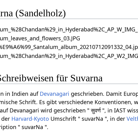
rna (Sandelholz)
Schreibweisen für Suvarna
n in Indien auf
Devanagari
geschrieben. Damit Europ
ömische Schrift. Es gibt verschiedene Konventionen, w
f Devanagari wird geschrieben " सुवर्ण ", in IAST wis
n der
Harvard-Kyoto
Umschrift " suvarNa ", in der
Velt
iption " suvarNa ".