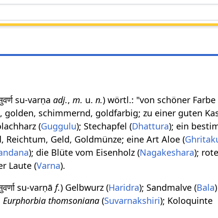
सुवर्ण su-varṇa
adj.
,
m.
u.
n.
) wörtl.: "von schöner Farbe 
b, golden, schimmernd, goldfarbig; zu einer guten Kas
lachharz (
Guggulu
); Stechapfel (
Dhattura
); ein best
d, Reichtum, Geld, Goldmünze; eine Art Aloe (
Ghritak
andana
); die Blüte vom Eisenholz (
Nagakeshara
); rot
r Laute (
Varna
).
सुवर्णा su-varṇā
f.
) Gelbwurz (
Haridra
); Sandmalve (
Bala
;
Eurphorbia thomsoniana
(
Suvarnakshiri
); Koloquinte