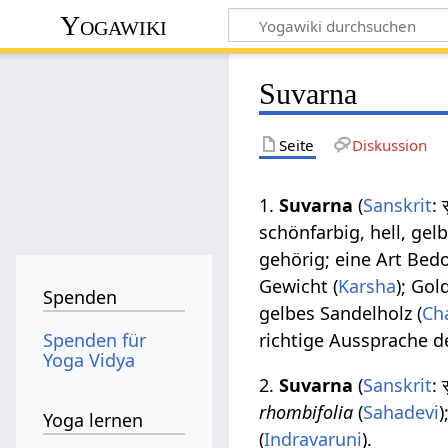
Yogawiki
Suvarna
Seite
Diskussion
1.
Suvarna
(
Sanskrit
: 
schönfarbig, hell, gel
gehörig; eine Art Bedo
Gewicht (
Karsha
); Gol
Spenden
gelbes Sandelholz (
Ch
Spenden für
richtige Aussprache de
Yoga Vidya
2.
Suvarna
(
Sanskrit
: 
rhombifolia
(
Sahadevi
)
Yoga lernen
(
Indravaruni
).