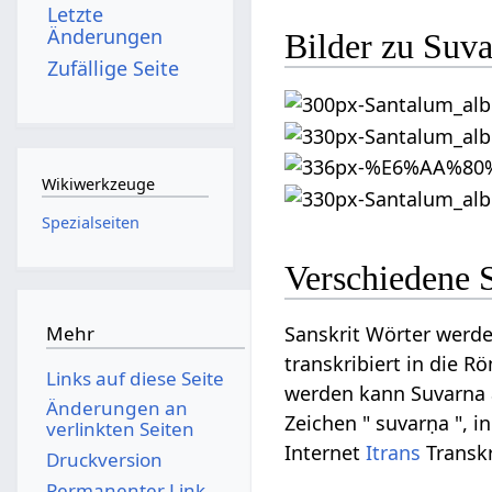
Letzte
Änderungen
Bilder zu Suva
Zufällige Seite
Wikiwerkzeuge
Spezialseiten
Verschiedene 
Mehr
Sanskrit Wörter werde
transkribiert in die R
Links auf diese Seite
werden kann Suvarna au
Änderungen an
Zeichen " suvarṇa ", i
verlinkten Seiten
Internet
Itrans
Transkr
Druckversion
Permanenter Link