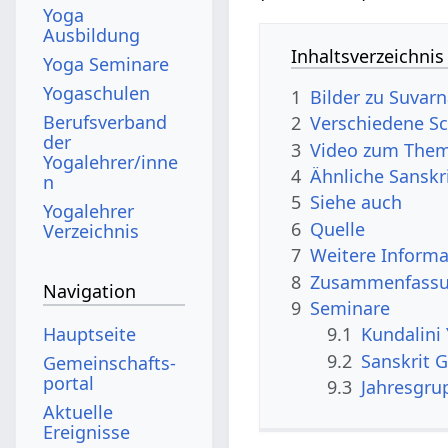
Yoga
Ausbildung
Inhaltsverzeichnis
Yoga Seminare
Yogaschulen
1
Bilder zu Suvarn
Berufsverband
2
Verschiedene Sc
der
3
Video zum Them
Yogalehrer/inne
4
Ähnliche Sanskr
n
5
Siehe auch
Yogalehrer
6
Quelle
Verzeichnis
7
Weitere Informa
8
Zusammenfassun
Navigation
9
Seminare
Hauptseite
9.1
Kundalini
9.2
Sanskrit G
Gemeinschafts­
portal
9.3
Jahresgrup
Aktuelle
Ereignisse