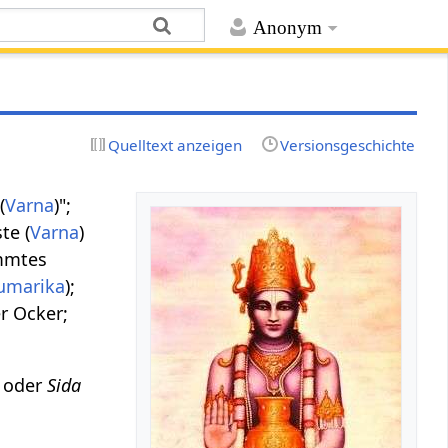
Anonym
Quelltext anzeigen
Versionsgeschichte
(
Varna
)";
te (
Varna
)
immtes
umarika
);
er Ocker;
) oder
Sida