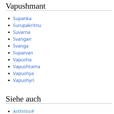
Vapushmant
Supanka
Surupakritnu
Suvarna
Svangari
Svanga
Suparvan
Vapusha
Vapushtama
Vapushya
Vapushyri
Siehe auch
Arthritis