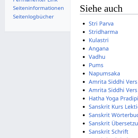
Siehe auch
Seiten­­informationen
Seitenlogbücher
Stri Parva
Stridharma
Kulastri
Angana
Vadhu
Pums
Napumsaka
Amrita Siddhi Vers
Amrita Siddhi Vers
Hatha Yoga Pradip
Sanskrit Kurs Lekt
Sanskrit Wörterbu
Sanskrit Übersetz
Sanskrit Schrift