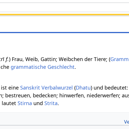
strī
f.
) Frau, Weib, Gattin; Weibchen der Tiere; (
Gramma
liche
grammatische Geschlecht
.
) ist eine
Sanskrit Verbalwurzel
(
Dhatu
) und bedeutet:
n; bestreuen, bedecken; hinwerfen, niederwerfen; au
 lautet
Stirna
und
Strita
.