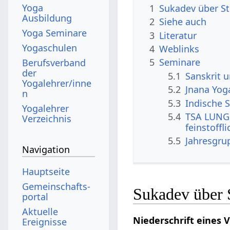
Yoga
1
Sukadev über St
Ausbildung
2
Siehe auch
Yoga Seminare
3
Literatur
Yogaschulen
4
Weblinks
5
Seminare
Berufsverband
der
5.1
Sanskrit 
Yogalehrer/inne
5.2
Jnana Yog
n
5.3
Indische S
Yogalehrer
5.4
TSA LUNG 
Verzeichnis
feinstoffl
5.5
Jahresgru
Navigation
Hauptseite
Gemeinschafts­
Sukadev über 
portal
Aktuelle
Niederschrift eines 
Ereignisse