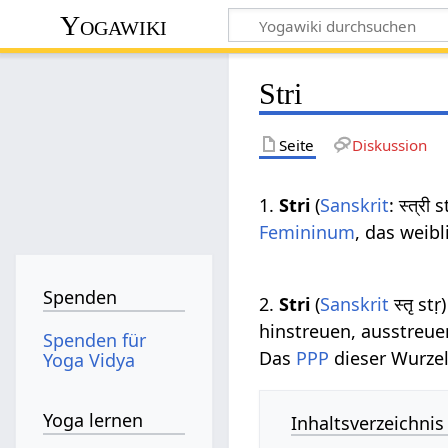
Yogawiki
Stri
Seite
Diskussion
1.
Stri
(
Sanskrit
: स्त्री 
Femininum
, das weib
Spenden
2.
Stri
(
Sanskrit
स्तृ stṛ
hinstreuen, ausstreue
Spenden für
Das
PPP
dieser Wurzel
Yoga Vidya
Yoga lernen
Inhaltsverzeichnis