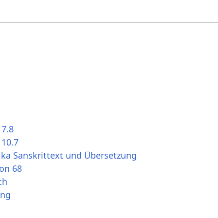
 7.8
 10.7
ika Sanskrittext und Übersetzung
ion 68
ch
ung