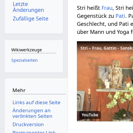
Letzte
Stri heißt
Frau
, Stri h
Änderungen
Gegenstück zu
Pati
. P
Zufällige Seite
Geschlecht, und Pati 
über Mann und Yoga f
Stri – Frau, Gattin - Sans
Wikiwerkzeuge
Spezialseiten
Mehr
Links auf diese Seite
Änderungen an
YouTube
verlinkten Seiten
Druckversion
Permanenter Link