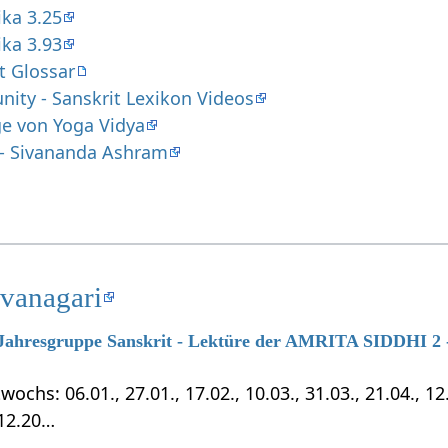
ika 3.25
ika 3.93
t Glossar
ity - Sanskrit Lexikon Videos
ge von Yoga Vidya
y - Sivananda Ashram
evanagari
7 Jahresgruppe Sanskrit - Lektüre der AMRITA SIDDHI 2 -
chs: 06.01., 27.01., 17.02., 10.03., 31.03., 21.04., 12.0
.12.20…