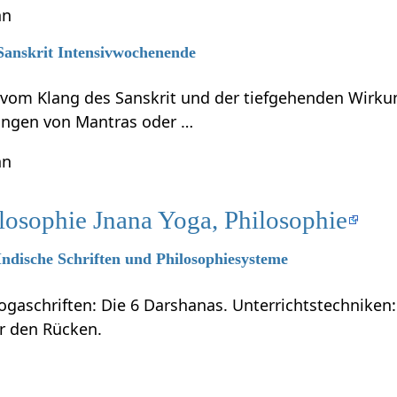
hn
 Sanskrit Intensivwochenende
t vom Klang des Sanskrit und der tiefgehenden Wirku
ungen von Mantras oder …
hn
losophie Jnana Yoga, Philosophie
 Indische Schriften und Philosophiesysteme
ogaschriften: Die 6 Darshanas. Unterrichtstechniken:
ür den Rücken.