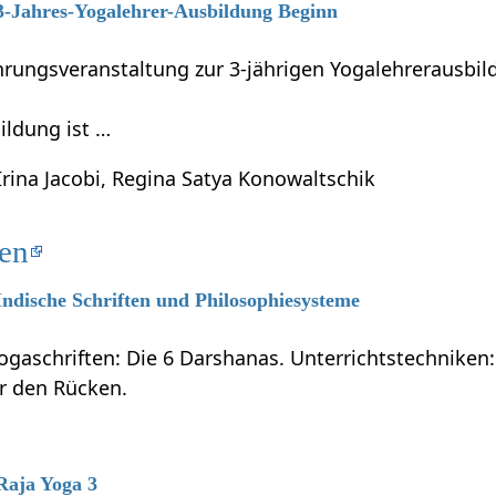
 3-Jahres-Yogalehrer-Ausbildung Beginn
führungsveranstaltung zur 3-jährigen Yogalehrerausb
ildung ist …
Irina Jacobi, Regina Satya Konowaltschik
ten
 Indische Schriften und Philosophiesysteme
ogaschriften: Die 6 Darshanas. Unterrichtstechniken:
ür den Rücken.
 Raja Yoga 3