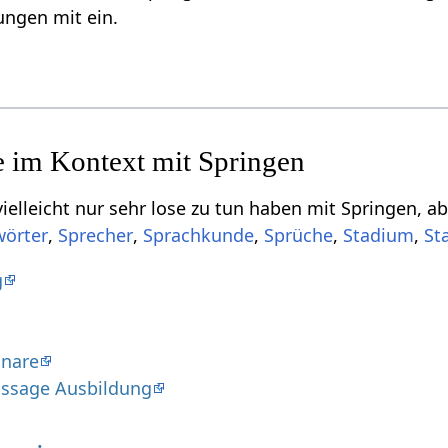
ngen mit ein.
ehr lose zu tun haben mit Springen‏‎, aber für dich von Interesse sein könnten, sind
,
,
,
,
,
g
inare
assage Ausbildung