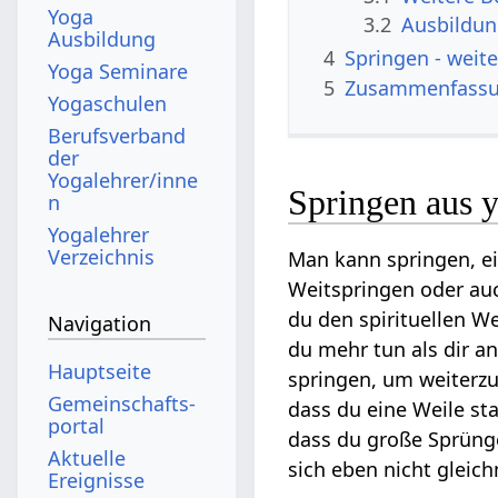
Yoga
3.2
Ausbildu
Ausbildung
4
Springen‏‎
Yoga Seminare
5
Zusammenfass
Yogaschulen
Berufsverband
der
Yogalehrer/inne
Springen aus y
n
Yogalehrer
Verzeichnis
Man kann springen, e
Weitspringen oder auc
du den spirituellen 
Navigation
du mehr tun als dir a
Hauptseite
springen, um weiterz
Gemeinschafts­
dass du eine Weile st
portal
dass du große Sprünge
Aktuelle
sich eben nicht gleic
Ereignisse