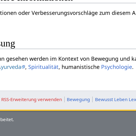
oder Verbesserungsvorschläge zum diesem Artikel über Springen‏‎ ?
sung
Verb Springen‏‎ kann gesehen werden im Kontext von Bewegun
Ayurveda
,
Spiritualität
, humanistische
Psychologie
.
ie RSS-Erweiterung verwenden
Bewegung
Bewusst Leben Lex
beitet.