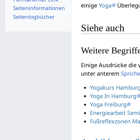
einige
Yoga
Überlegu
Seiten­­informationen
Seitenlogbücher
Siehe auch
Einige Ausdrücke die vielleicht nur s
unter anterem
Yogakurs Hambur
Yoga In Hamburg
Yoga Freiburg
Energiearbeit Sem
Fußreflexzonen M