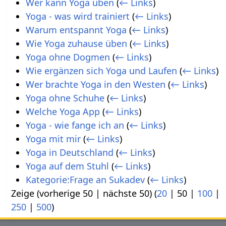
Wer kann Yoga üben
(
← Links
)
Yoga - was wird trainiert
(
← Links
)
Warum entspannt Yoga
(
← Links
)
Wie Yoga zuhause üben
(
← Links
)
Yoga ohne Dogmen
(
← Links
)
Wie ergänzen sich Yoga und Laufen
(
← Links
)
Wer brachte Yoga in den Westen
(
← Links
)
Yoga ohne Schuhe
(
← Links
)
Welche Yoga App
(
← Links
)
Yoga - wie fange ich an
(
← Links
)
Yoga mit mir
(
← Links
)
Yoga in Deutschland
(
← Links
)
Yoga auf dem Stuhl
(
← Links
)
Kategorie:Frage an Sukadev
(
← Links
)
Zeige (
vorherige 50
|
nächste 50
) (
20
|
50
|
100
|
250
|
500
)