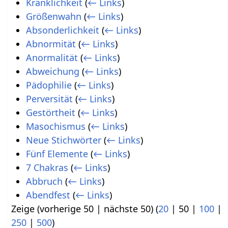
Kränklichkeit
(
← Links
)
Größenwahn
(
← Links
)
Absonderlichkeit
(
← Links
)
Abnormität
(
← Links
)
Anormalität
(
← Links
)
Abweichung
(
← Links
)
Pädophilie
(
← Links
)
Perversität
(
← Links
)
Gestörtheit
(
← Links
)
Masochismus
(
← Links
)
Neue Stichwörter
(
← Links
)
Fünf Elemente
(
← Links
)
7 Chakras
(
← Links
)
Abbruch
(
← Links
)
Abendfest
(
← Links
)
Zeige (
vorherige 50
|
nächste 50
) (
20
|
50
|
100
|
250
|
500
)