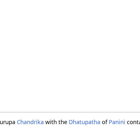
turupa
Chandrika
with the
Dhatupatha
of
Panini
conta