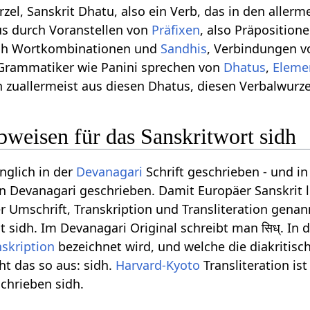
rzel, Sanskrit Dhatu, also ein Verb, das in den allerm
us durch Voranstellen von
Präfixen
, also Präpositio
rch Wortkombinationen und
Sandhis
, Verbindungen v
t Grammatiker wie Panini sprechen von
Dhatus
,
Eleme
 zuallermeist aus diesen Dhatus, diesen Verbalwurzel
weisen für das Sanskritwort sidh
nglich in der
Devanagari
Schrift geschrieben - und i
n Devanagari geschrieben. Damit Europäer Sanskrit l
r Umschrift, Transkription und Transliteration genann
st sidh. Im Devanagari Original schreibt man सिध्. In 
nskription
bezeichnet wird, und welche die diakritisc
ht das so aus: sidh.
Harvard-Kyoto
Transliteration ist
schrieben sidh.