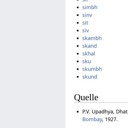
simbh
sinv
sit
siv
skambh
skand
skhal
sku
skumbh
skund
Quelle
P.V. Upadhya, Dha
Bombay
, 1927.