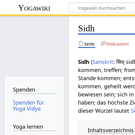
Yogawiki
Sidh
Seite
Diskussion
Sidh
(
Sanskrit
: सिध् si
kommen, treffen; from
Stande kommen; entst
kommen, geheilt werde
Spenden
bewiesen sein; sich in
Spenden für
haben; das höchste Zi
Yoga Vidya
dieser Wurzel lautet
S
Yoga lernen
Inhaltsverzeichnis