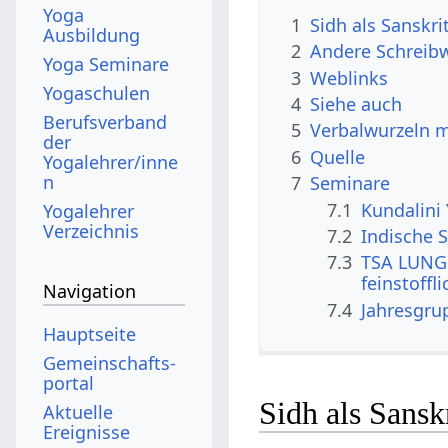
Yoga
1
Sidh als Sanskri
Ausbildung
2
Andere Schreibw
Yoga Seminare
3
Weblinks
Yogaschulen
4
Siehe auch
Berufsverband
5
Verbalwurzeln 
der
6
Quelle
Yogalehrer/inne
n
7
Seminare
7.1
Kundalini
Yogalehrer
Verzeichnis
7.2
Indische S
7.3
TSA LUNG 
feinstoffl
Navigation
7.4
Jahresgru
Hauptseite
Gemeinschafts­
portal
Sidh als Sansk
Aktuelle
Ereignisse