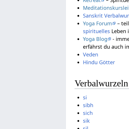
Retreat
– Spiritue
Meditationskursle
Sanskrit Verbalwur
Yoga Forum
– tei
spirituelles
Leben i
Yoga Blog
- imme
erfährst du auch 
Veden
Hindu Götter
Verbalwurzeln
si
sibh
sich
sik
sil