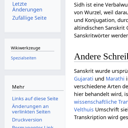
Letzte
Sidh ist eine Verbalwu
Änderungen
von Wurzel, weil dara
Zufällige Seite
und Konjugation, du
altindischen Sanskri
Sanskritwörter werden
Wikiwerkzeuge
Andere Schreib
Spezialseiten
Sanskrit wurde ursprü
Gujarati
und
Marathi
i
verschiedene Arten de
Mehr
hier behandelt wird, i
Links auf diese Seite
wissenschaftliche Tra
Änderungen an
Velthuis
Umschrift sie
verlinkten Seiten
Transkription wird ge
Druckversion
Permanenter Link