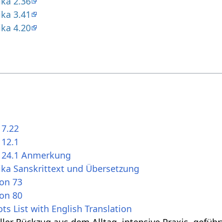
ika 2.36
ika 3.41
ika 4.20
 7.22
 12.1
s 24.1 Anmerkung
ika Sanskrittext und Übersetzung
ion 73
ion 80
ts List with English Translation