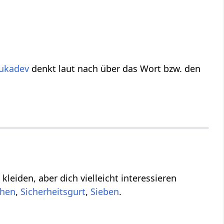
ukadev
denkt laut nach über das Wort bzw. den
nteressieren
,
,
.