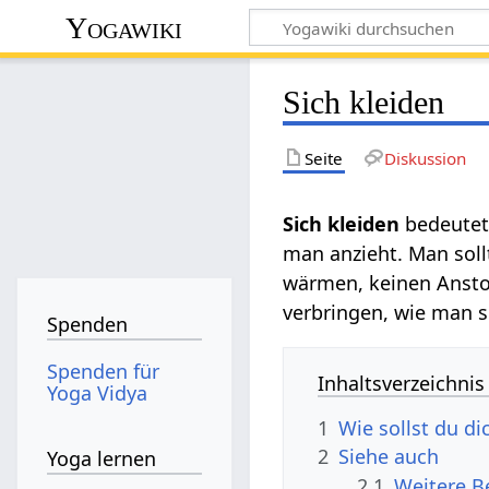
Yogawiki
Sich kleiden
Seite
Diskussion
Sich kleiden‏‎
bedeute
man anzieht. Man sollt
wärmen, keinen Anstoß
verbringen, wie man si
Spenden
Spenden für
Inhaltsverzeichnis
Yoga Vidya
1
Wie sollst du d
2
Siehe auch
Yoga lernen
2.1