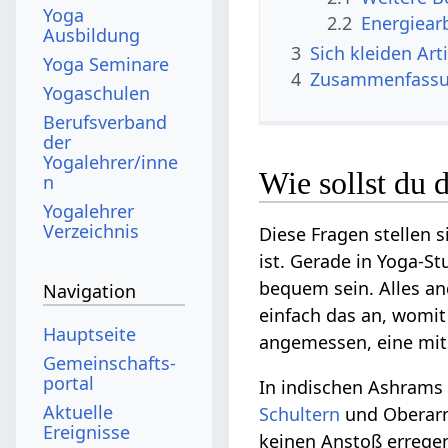
Yoga
2.2
Energiear
Ausbildung
3
Sich kl
Yoga Seminare
4
Zusammenfass
Yogaschulen
Berufsverband
der
Yogalehrer/inne
Wie sollst du 
n
Yogalehrer
Verzeichnis
Diese Fragen stellen 
ist. Gerade in Yoga-S
bequem sein. Alles an
Navigation
einfach das an, womit
Hauptseite
angemessen, eine mit
Gemeinschafts­
portal
In indischen Ashrams 
Aktuelle
Schultern
und Oberarm
Ereignisse
keinen Anstoß errege