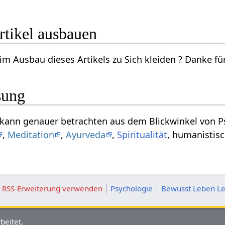
 kleiden‏‎ Artikel ausbauen
Willst du mithelfen beim A
sung
,
Meditation
,
Ayurveda
,
Spiritualität
, humanistis
ie RSS-Erweiterung verwenden
Psychologie
Bewusst Leben Le
beitet.