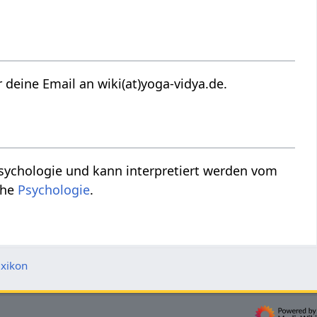
usbau dieses Artikels zu Sich kleiden‏‎ ? Danke für deine Email an wiki(at)yoga-vidya.de.
che
Psychologie
.
xikon