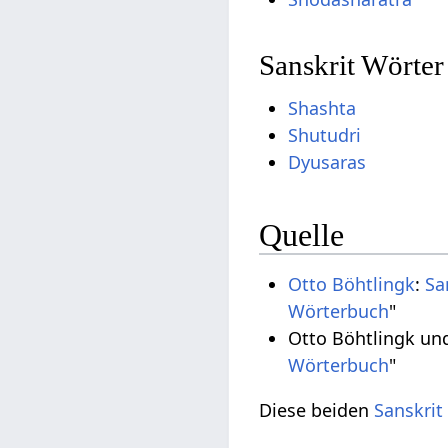
Sanskrit Wörte
Shashta
Shutudri
Dyusaras
Quelle
Otto Böhtlingk
:
Sa
Wörterbuch
"
Otto Böhtlingk un
Wörterbuch
"
Diese beiden
Sanskrit