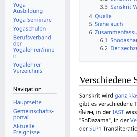
Yoga
3.3
Sanskrit 
Ausbildung
4
Quelle
Yoga Seminare
5
Siehe auch
Yogaschulen
6
Zusammenfassun
Berufsverband
6.1
Shodasha
der
6.2
Der sechz
Yogalehrer/inne
n
Yogalehrer
Verzeichnis
Verschiedene 
Navigation
Sanskrit wird
ganz
kla
Hauptseite
gibt es verschiedene T
Gemeinschafts­
षोडशम, in der
IAST
wiss
portal
"SoDazama", in der
Ve
Aktuelle
der
SLP1
Transliterati
Ereignisse