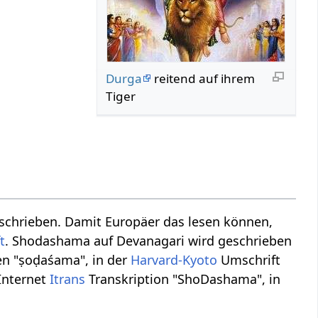
Durga
reitend auf ihrem
Tiger
chrieben. Damit Europäer das lesen können,
t
. Shodashama auf Devanagari wird geschrieben
hen "ṣoḍaśama", in der
Harvard-Kyoto
Umschrift
Internet
Itrans
Transkription "ShoDashama", in