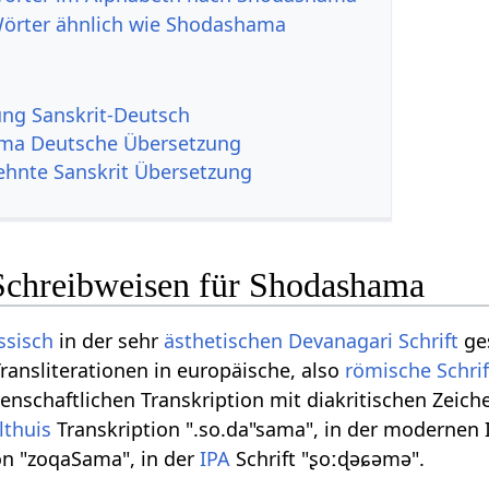
Wörter ähnlich wie Shodashama
g Sanskrit-Deutsch
ma Deutsche Übersetzung
ehnte Sanskrit Übersetzung
Schreibweisen für Shodashama
ssisch
in der sehr
ästhetischen
Devanagari
Schrift
ges
ransliterationen in europäische, also
römische Schrif
enschaftlichen Transkription mit diakritischen Zeic
lthuis
Transkription ".so.da"sama", in der modernen 
on "zoqaSama", in der
IPA
Schrift "ʂoːɖəɕəmə".