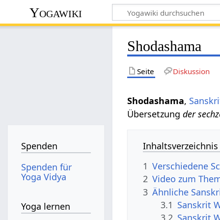
Yogawiki
Shodashama
Seite
Diskussion
Shodashama
,
Sanskri
Übersetzung
der sech
Inhaltsverzeichnis
Spenden
1
Verschiedene S
Spenden für
Yoga Vidya
2
Video zum The
3
Ähnliche Sansk
3.1
Sanskrit 
Yoga lernen
3.2
Sanskrit 