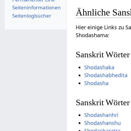
Seiten­­informationen
Ähnliche Sans
Seitenlogbücher
Hier einige Links zu 
Shodashama:
Sanskrit Wörte
Shodashaka
Shodashabhedita
Shodasha
Sanskrit Wörte
Shodashanhri
Shodashanshu
Shodasharatra