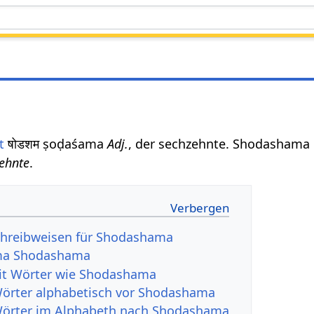
t
षोडशम ṣoḍaśama
Adj.
, der sechzehnte. Shodashama 
zehnte
.
chreibweisen für Shodashama
ma Shodashama
rit Wörter wie Shodashama
Wörter alphabetisch vor Shodashama
Wörter im Alphabeth nach Shodashama