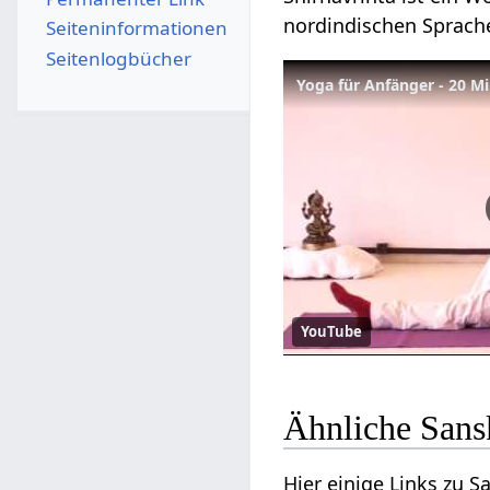
nordindischen Sprache
Seiten­­informationen
Seitenlogbücher
Yoga für Anfänger - 20 M
YouTube
Ähnliche Sansk
Hier einige Links zu 