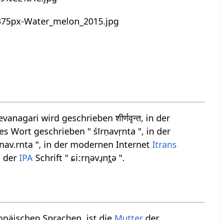
nagari wird geschrieben शीर्णवृन्त, in der
es Wort geschrieben " śīrṇavṛnta ", in der
r.nav.rnta ", in der modernen Internet
Itrans
n der
IPA
Schrift " ɕiːrɳəvɹ̩nt̪ə ".
ropäischen Sprachen, ist die
Mutter
der