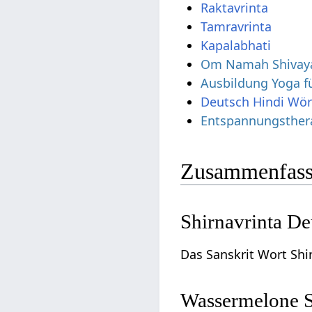
Raktavrinta
Tamravrinta
Kapalabhati
Om Namah Shivay
Ausbildung Yoga f
Deutsch Hindi Wö
Entspannungsther
Zusammenfass
Shirnavrinta D
Das Sanskrit Wort Sh
Wassermelone S