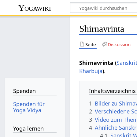
Yogawiki
Shirnavrinta
Seite
Diskussion
Shirnavrinta
(
Sanskri
Kharbuja
).
Inhaltsverzeichnis
Spenden
1
Bilder zu Shirn
Spenden für
Yoga Vidya
2
Verschiedene Sc
3
Video zum Them
4
Ähnliche Sanskr
Yoga lernen
4.1
Sanskrit W