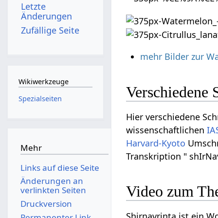
Letzte
Änderungen
Zufällige Seite
mehr Bilder zur W
Wikiwerkzeuge
Verschiedene S
Spezialseiten
Hier verschiedene Schr
wissenschaftlichen
IA
Harvard-Kyoto
Umschri
Mehr
Transkription " shIrNa
Links auf diese Seite
Änderungen an
Video zum The
verlinkten Seiten
Druckversion
Shirnavrinta ist ein 
Permanenter Link