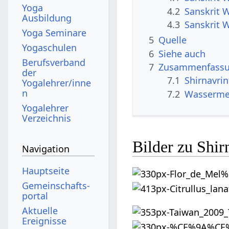
Yoga
4.2
Sanskrit 
Ausbildung
4.3
Sanskrit W
Yoga Seminare
5
Quelle
Yogaschulen
6
Siehe auch
Berufsverband
7
Zusammenfassun
der
7.1
Shirnavri
Yogalehrer/inne
n
7.2
Wassermel
Yogalehrer
Verzeichnis
Bilder zu Shi
Navigation
Hauptseite
Gemeinschafts­
portal
Aktuelle
Ereignisse