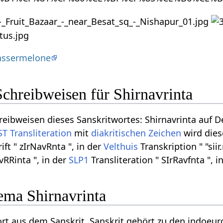
assermelone
chreibweisen für Shirnavrinta
eibweisen dieses Sanskritwortes: Shirnavrinta auf Deva
ST
Transliteration
mit
diakritischen Zeichen
wird dies
ft " zIrNavRnta ", in der
Velthuis
Transkription " "sii
vRRinta ", in der
SLP1
Transliteration " SIrRavfnta ", i
ma Shirnavrinta
Wort aus dem Sanskrit. Sanskrit gehört zu den indoeu