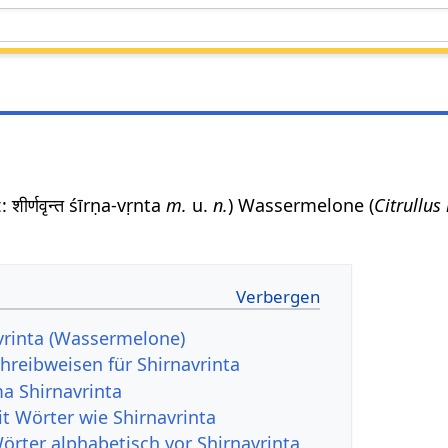
t
: शीर्णवृन्त śīrṇa-vṛnta
m.
u.
n.
) Wassermelone (
Citrullus
avrinta (Wassermelone)
hreibweisen für Shirnavrinta
a Shirnavrinta
it Wörter wie Shirnavrinta
örter alphabetisch vor Shirnavrinta