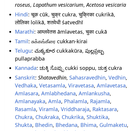
roseus
,
Lapathum vesicarium
,
Acetosa vesicaria
Hindi
: चूक cūk, चुक्र cukra, चुक्रिका cukrikā,
लोलिका lolikā, शतवेधी śatvedhī
Marathi
: आम्लवेतस āmlavetas, चुका cukā
Tamil
: சுக்கங்கீரை cukkan-kirai
Telugu
: చుక్కకూర cukkakūra, పుల్లప్రబ్బ
pullaprabba
Kannada
: ಚುಕ್ಕಿ ಸೊಪ್ಪು cukki soppu, ಚುಕ್ರ cukra
Sanskrit
:
Shatavedhin
,
Sahasravedhin
,
Vedhin
,
Vedhaka
,
Vetasamla
,
Viravetasa
,
Amlavetasa
,
Amlasara
,
Amlabhedana
,
Amlankusha
,
Amlanayaka
,
Amla
,
Phalamla
,
Rajamla
,
Rasamla
,
Viramla
,
Vriddharaja
,
Raktasara
,
Chukra
,
Chukraka
,
Chukrika
,
Shuktika
,
Shukta
,
Bhedin
,
Bhedana
,
Bhima
,
Gulmaketu
,