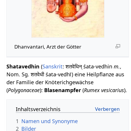
Dhanvantari, Arzt der Götter
Shatavedhin
(
Sanskrit
: शतवेधिन् śata-vedhin
m.
,
Nom. Sg. शतवेधी śata-vedhī) eine Heilpflanze aus
der Familie der Knöterichgewächse
(
Polygonaceae
):
Blasenampfer
(
Rumex vesicarius
).
Inhaltsverzeichnis
1
Namen und Synonyme
2
Bilder