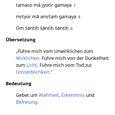
tamaso mā jyotir gamaya ।
mṛtyor mā amṛtaṁ gamaya ॥
Om śāntiḥ śāntiḥ śāntiḥ ॥
Übersetzung
„Führe mich vom Unwirklichen zum
Wirklichen
. Führe mich von der Dunkelheit
zum
Licht
. Führe mich vom Tod zur
Unsterblichkeit
.“
Bedeutung
Gebet um
Wahrheit
,
Erkenntnis
und
Befreiung
.