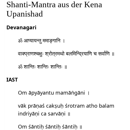
Shanti-Mantra aus der Kena
Upanishad
Devanagari
ॐ आप्यायन्तु ममाङ्गानि ।
वाक्प्राणश्चक्षुः श्रोत्रमथो बलमिन्द्रियाणि च सर्वाणि ॥
ॐ शान्तिः शान्तिः शान्तिः ॥
IAST
Om āpyāyantu mamāṅgāni ।
vāk prāṇaś cakṣuḥ śrotram atho balam
indriyāṇi ca sarvāṇi ॥
Om śāntiḥ śāntiḥ śāntiḥ ॥