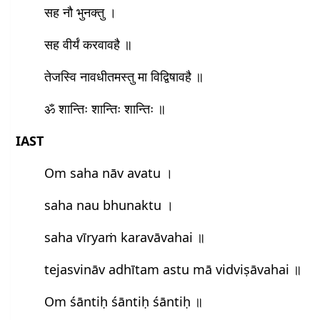
सह नौ भुनक्तु ।
सह वीर्यं करवावहै ॥
तेजस्वि नावधीतमस्तु मा विद्विषावहै ॥
ॐ शान्तिः शान्तिः शान्तिः ॥
IAST
Om saha nāv avatu ।
saha nau bhunaktu ।
saha vīryaṁ karavāvahai ॥
tejasvināv adhītam astu mā vidviṣāvahai ॥
Om śāntiḥ śāntiḥ śāntiḥ ॥