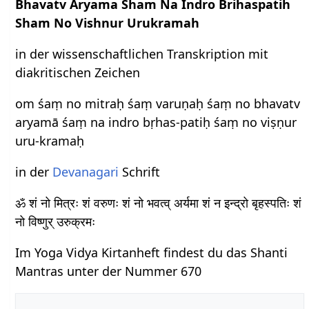
Bhavatv Aryama Sham Na Indro Brihaspatih
Sham No Vishnur Urukramah
in der wissenschaftlichen Transkription mit
diakritischen Zeichen
om śaṃ no mitraḥ śaṃ varuṇaḥ śaṃ no bhavatv
aryamā śaṃ na indro bṛhas-patiḥ śaṃ no viṣṇur
uru-kramaḥ
in der
Devanagari
Schrift
ॐ शं नो मित्रः शं वरुणः शं नो भवत्व् अर्यमा शं न इन्द्रो बृहस्पतिः शं
नो विष्णुर् उरुक्रमः
Im Yoga Vidya Kirtanheft findest du das Shanti
Mantras unter der Nummer 670