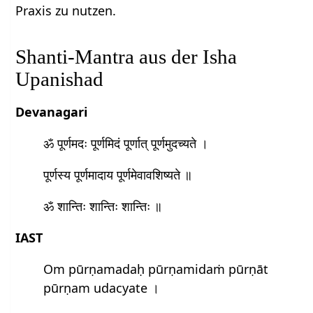
Praxis zu nutzen.
Shanti-Mantra aus der Isha
Upanishad
Devanagari
ॐ पूर्णमदः पूर्णमिदं पूर्णात् पूर्णमुदच्यते ।
पूर्णस्य पूर्णमादाय पूर्णमेवावशिष्यते ॥
ॐ शान्तिः शान्तिः शान्तिः ॥
IAST
Om pūrṇamadaḥ pūrṇamidaṁ pūrṇāt
pūrṇam udacyate ।