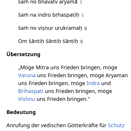
śaṁ no bhavatv aryamā ।
śaṁ na indro bṛhaspatiḥ ।
śaṁ no viṣṇur urukramaḥ ॥
Om śāntiḥ śāntiḥ śāntiḥ ॥
Übersetzung
„Möge Mitra uns Frieden bringen, möge
Varuna
uns Frieden bringen, möge Aryaman
uns Frieden bringen, möge
Indra
und
Brihaspati
uns Frieden bringen, möge
Vishnu
uns Frieden bringen.“
Bedeutung
Anrufung der vedischen Götterkräfte für
Schutz