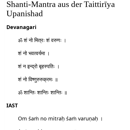
Shanti-Mantra aus der Taittirīya
Upanishad
Devanagari
ॐ शं नो मित्रः शं वरुणः ।
शं नो भवत्वर्यमा ।
शं न इन्द्रो बृहस्पतिः ।
शं नो विष्णुरुरुक्रमः ॥
ॐ शान्तिः शान्तिः शान्तिः ॥
IAST
Om śaṁ no mitraḥ śaṁ varuṇaḥ ।