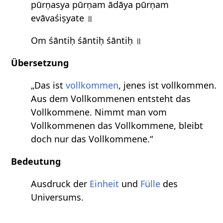
pūrṇasya pūrṇam ādāya pūrṇam
evāvaśiṣyate ॥
Om śāntiḥ śāntiḥ śāntiḥ ॥
Übersetzung
„Das ist
vollkommen
, jenes ist vollkommen.
Aus dem Vollkommenen entsteht das
Vollkommene. Nimmt man vom
Vollkommenen das Vollkommene, bleibt
doch nur das Vollkommene.“
Bedeutung
Ausdruck der
Einheit
und
Fülle
des
Universums.