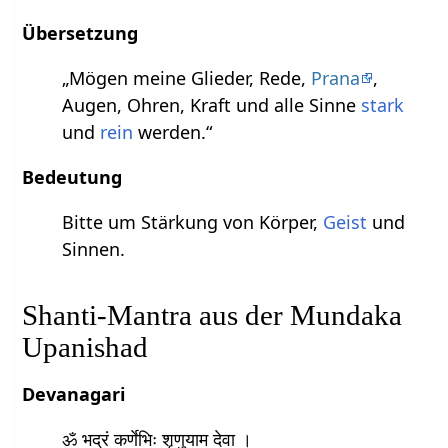
Übersetzung
„Mögen meine Glieder, Rede,
Prana
,
Augen, Ohren, Kraft und alle Sinne
stark
und
rein
werden.“
Bedeutung
Bitte um Stärkung von Körper,
Geist
und
Sinnen.
Shanti-Mantra aus der Mundaka
Upanishad
Devanagari
ॐ भद्रं कर्णेभिः शृणुयाम देवा ।