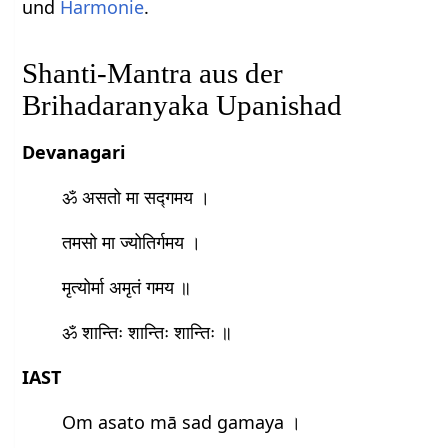
und
Harmonie
.
Shanti-Mantra aus der
Brihadaranyaka Upanishad
Devanagari
ॐ असतो मा सद्गमय ।
तमसो मा ज्योतिर्गमय ।
मृत्योर्मा अमृतं गमय ॥
ॐ शान्तिः शान्तिः शान्तिः ॥
IAST
Om asato mā sad gamaya ।