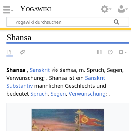
Yogawiki
Shansa
Shansa
,
Sanskrit
शंस śaṁsa, m. Spruch, Segen,
Verwünschung; . Shansa ist ein
Sanskrit
Substantiv
männlichen Geschlechts und
bedeutet
Spruch
,
Segen
,
Verwünschung
; .