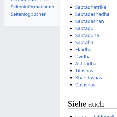
Seiten­­informationen
Saptadhatrika
Seitenlogbücher
Saptadashadha
Saptadashan
Saptagu
Saptaguna
Saptaha
Ekadha
Dvidha
Ashtadha
Tilashas
Khandashas
Dalashas
Siehe auch
yogaausbildung