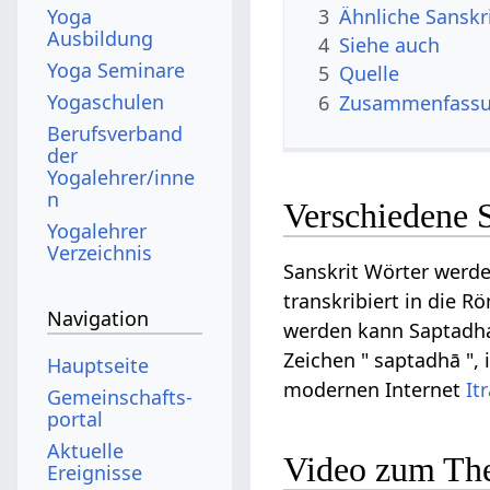
3
Ähnliche Sanskr
Yoga
Ausbildung
4
Siehe auch
Yoga Seminare
5
Quelle
Yogaschulen
6
Zusammenfassun
Berufsverband
der
Yogalehrer/inne
n
Verschiedene 
Yogalehrer
Verzeichnis
Sanskrit Wörter werde
transkribiert in die R
Navigation
werden kann Saptadha a
Zeichen " saptadhā ", 
Hauptseite
modernen Internet
It
Gemeinschafts­
portal
Aktuelle
Video zum Th
Ereignisse