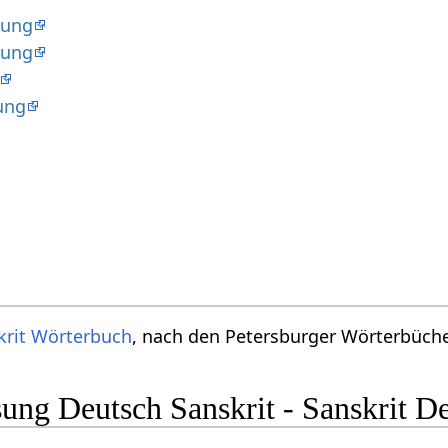
dung
dung
ung
krit Wörterbuch
, nach den Petersburger Wörterbücher
ng Deutsch Sanskrit - Sanskrit D