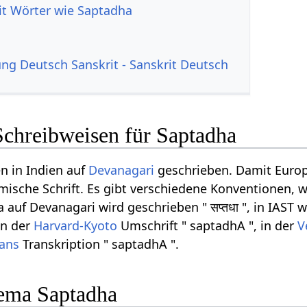
it Wörter wie Saptadha
g Deutsch Sanskrit - Sanskrit Deutsch
Schreibweisen für Saptadha
n in Indien auf
Devanagari
geschrieben. Damit Europ
ömische Schrift. Es gibt verschiedene Konventionen, w
uf Devanagari wird geschrieben " सप्तधा ", in IAST w
in der
Harvard-Kyoto
Umschrift " saptadhA ", in der
V
rans
Transkription " saptadhA ".
ema Saptadha