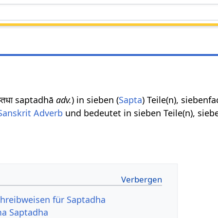
सप्तधा saptadhā
adv.
) in sieben (
Sapta
) Teile(n), siebenf
Sanskrit Adverb
und bedeutet in sieben Teile(n), sieb
hreibweisen für Saptadha
ma Saptadha