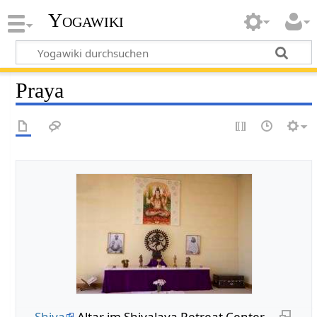
Yogawiki
Praya
Shiva
Altar im Shivalaya Retreat Center