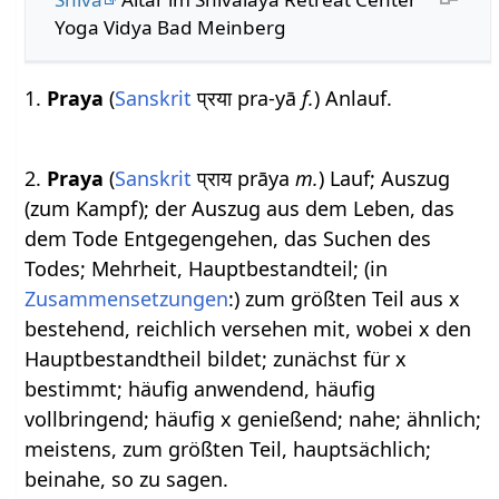
Yoga Vidya Bad Meinberg
1.
Praya
(
Sanskrit
प्रया pra-yā
f.
) Anlauf.
2.
Praya
(
Sanskrit
प्राय prāya
m.
) Lauf; Auszug
(zum Kampf); der Auszug aus dem Leben, das
dem Tode Entgegengehen, das Suchen des
Todes; Mehrheit, Hauptbestandteil; (in
Zusammensetzungen
:) zum größten Teil aus x
bestehend, reichlich versehen mit, wobei x den
Hauptbestandtheil bildet; zunächst für x
bestimmt; häufig anwendend, häufig
vollbringend; häufig x genießend; nahe; ähnlich;
meistens, zum größten Teil, hauptsächlich;
beinahe, so zu sagen.