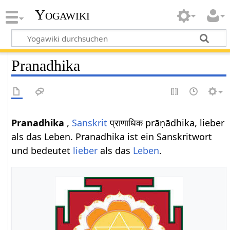
Yogawiki
Pranadhika
Pranadhika
,
Sanskrit
प्राणाधिक prāṇādhika, lieber
als das Leben. Pranadhika ist ein Sanskritwort
und bedeutet
lieber
als das
Leben
.