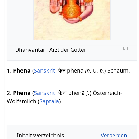
Dhanvantari, Arzt der Götter
1.
Phena
(
Sanskrit
: फेन phena
m.
u.
n.
) Schaum.
2.
Phena
(
Sanskrit
: फेना phenā
f.
) Österreich-
Wolfsmilch (
Saptala
).
Inhaltsverzeichnis