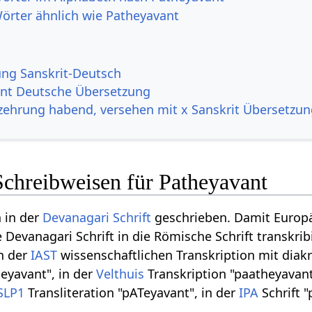
Wörter ähnlich wie Patheyavant
g Sanskrit-Deutsch
nt Deutsche Übersetzung
zehrung habend, versehen mit x Sanskrit Übersetzu
Schreibweisen für Patheyavant
n in der
Devanagari
Schrift
geschrieben. Damit Europ
 Devanagari Schrift in die Römische Schrift transkri
in der
IAST
wissenschaftlichen Transkription mit diakr
eyavant", in der
Velthuis
Transkription "paatheyavan
SLP1
Transliteration "pATeyavant", in der
IPA
Schrift "p