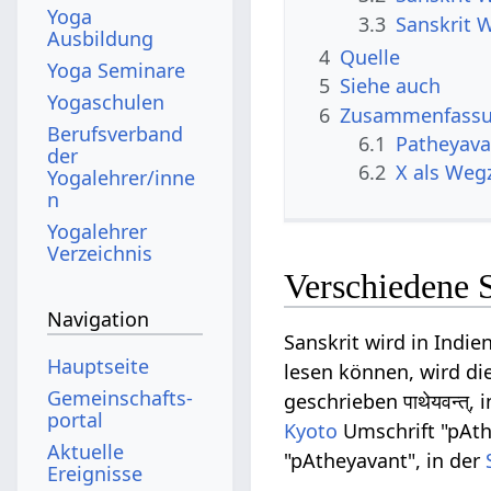
Yoga
3.3
Sanskrit 
Ausbildung
4
Quelle
Yoga Seminare
5
Siehe auch
Yogaschulen
6
Zusammenfassun
Berufsverband
6.1
Patheyava
der
6.2
X als Weg
Yogalehrer/inne
n
Yogalehrer
Verzeichnis
Verschiedene 
Navigation
Sanskrit wird in Indie
Hauptseite
lesen können, wird die
Gemeinschafts­
geschrieben पाथेयवन्त्, 
portal
Kyoto
Umschrift "pAth
Aktuelle
"pAtheyavant", in der
Ereignisse