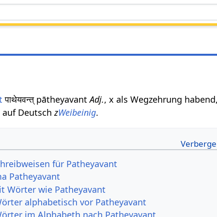
t
पाथेयवन्त् pātheyavant
Adj.
, x als Wegzehrung habend,
 auf Deutsch
z
Weibeinig
.
hreibweisen für Patheyavant
a Patheyavant
it Wörter wie Patheyavant
Wörter alphabetisch vor Patheyavant
Wörter im Alphabeth nach Patheyavant