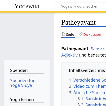
Yogawiki
Patheyavant
Seite
Diskussion
Patheyavant
,
Sanskri
Adjektiv
und bedeutet
Inhaltsverzeichnis
Spenden
1
Verschiedene Sc
Spenden für
Yoga Vidya
2
Video zum Them
3
Ähnliche Sanskr
3.1
Sanskrit 
Yoga lernen
3.2
Sanskrit 