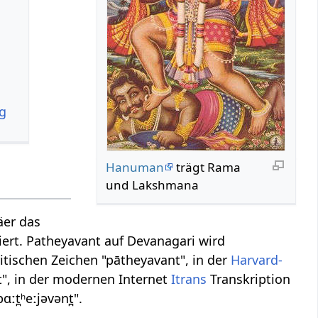
ng
Hanuman
trägt Rama
und Lakshmana
äer das
biert. Patheyavant auf Devanagari wird
itischen Zeichen "pātheyavant", in der
Harvard-
t", in der modernen Internet
Itrans
Transkription
ɑːt̪ʰeːjəvənt̪".