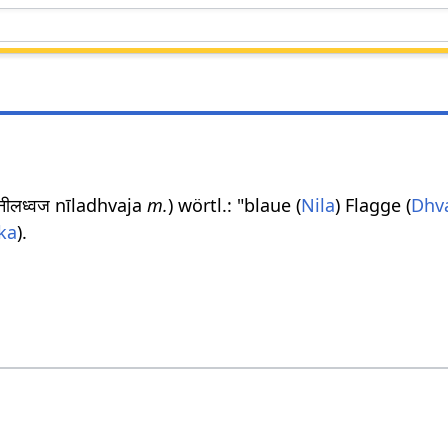
 नीलध्वज nīladhvaja
m.
) wörtl.: "blaue (
Nila
) Flagge (
Dhv
ka
).