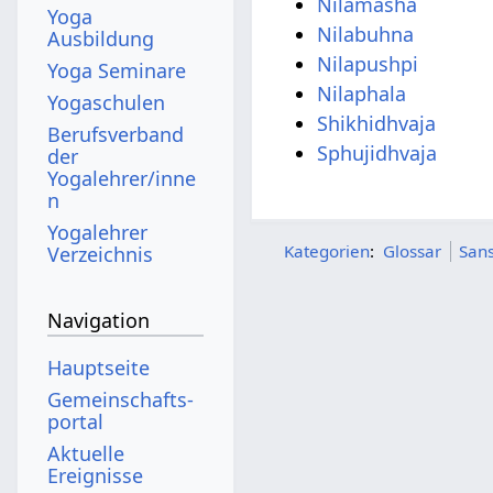
Nilamasha
Yoga
Nilabuhna
Ausbildung
Nilapushpi
Yoga Seminare
Nilaphala
Yogaschulen
Shikhidhvaja
Berufsverband
Sphujidhvaja
der
Yogalehrer/inne
n
Yogalehrer
Kategorien
:
Glossar
Sans
Verzeichnis
Navigation
Hauptseite
Gemeinschafts­
portal
Aktuelle
Ereignisse