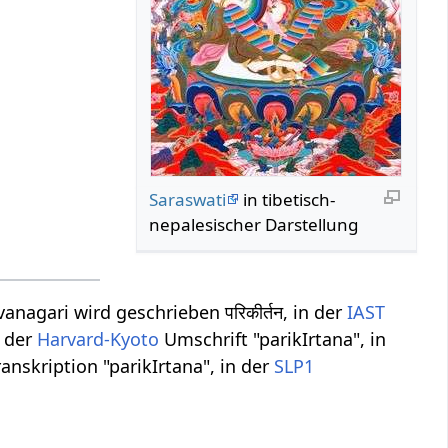
Saraswati
in tibetisch-
nepalesischer Darstellung
nagari wird geschrieben परिकीर्तन, in der
IAST
n der
Harvard-Kyoto
Umschrift "parikIrtana", in
anskription "parikIrtana", in der
SLP1