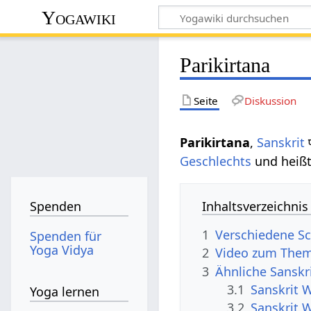
Yogawiki
Parikirtana
Seite
Diskussion
Parikirtana
,
Sanskrit
प
Geschlechts
und heißt
Inhaltsverzeichnis
Spenden
1
Verschiedene Sc
Spenden für
Yoga Vidya
2
Video zum Them
3
Ähnliche Sanskri
3.1
Sanskrit W
Yoga lernen
3.2
Sanskrit 