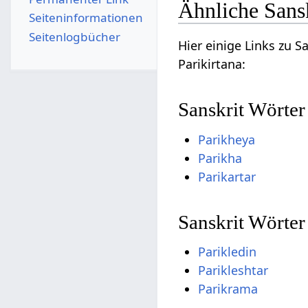
Ähnliche Sansk
Seiten­­informationen
Seitenlogbücher
Hier einige Links zu 
Parikirtana:
Sanskrit Wörter
Parikheya
Parikha
Parikartar
Sanskrit Wörter
Parikledin
Parikleshtar
Parikrama