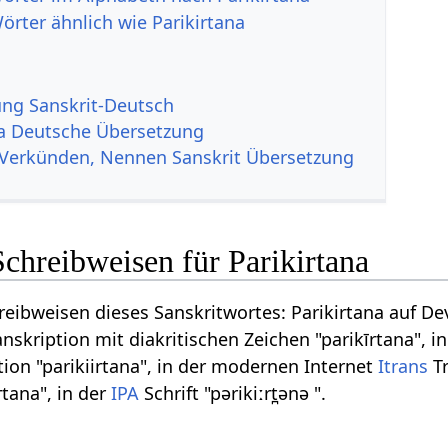
örter ähnlich wie Parikirtana
g Sanskrit-Deutsch
na Deutsche Übersetzung
 Verkünden, Nennen Sanskrit Übersetzung
chreibweisen für Parikirtana
eibweisen dieses Sanskritwortes: Parikirtana auf Deva
nskription mit diakritischen Zeichen "parikīrtana", i
ion "parikiirtana", in der modernen Internet
Itrans
Tr
rtana", in der
IPA
Schrift "pərikiːrt̪ənə ".