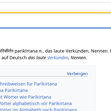
रिकीर्तन parikīrtana
n.
, das laute Verkünden, Nennen. P
 auf Deutsch
das laute
Verkünden
, Nennen
.
hreibweisen für Parikirtana
a Parikirtana
t Wörter wie Parikirtana
örter alphabetisch vor Parikirtana
Wörter im Alphabeth nach Parikirtana