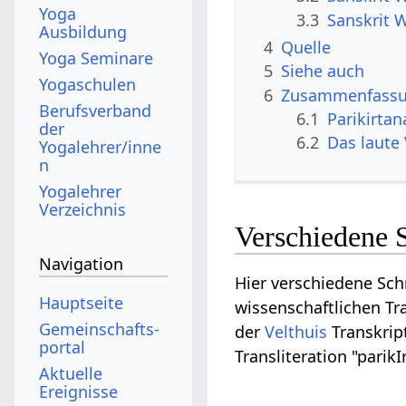
Yoga
3.3
Sanskrit W
Ausbildung
4
Quelle
Yoga Seminare
5
Siehe auch
Yogaschulen
6
Zusammenfassun
Berufsverband
6.1
Parikirta
der
6.2
Das laute
Yogalehrer/inne
n
Yogalehrer
Verzeichnis
Verschiedene S
Navigation
Hier verschiedene Schr
Hauptseite
wissenschaftlichen Tra
Gemeinschafts­
der
Velthuis
Transkript
portal
Transliteration "parikI
Aktuelle
Ereignisse