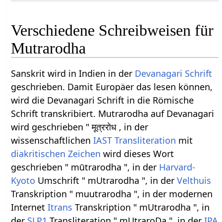
Verschiedene Schreibweisen für
Mutrarodha
Sanskrit wird in Indien in der
Devanagari
Schrift
geschrieben. Damit Europäer das lesen können,
wird die Devanagari Schrift in die Römische
Schrift transkribiert. Mutrarodha auf Devanagari
wird geschrieben " मूत्ररोध , in der
wissenschaftlichen
IAST
Transliteration
mit
diakritischen Zeichen
wird dieses Wort
geschrieben " mūtrarodha ", in der
Harvard-
Kyoto
Umschrift " mUtrarodha ", in der
Velthuis
Transkription " muutrarodha ", in der modernen
Internet
Itrans
Transkription " mUtrarodha ", in
der
SLP1
Transliteration " mUtraroDa ", in der
IPA