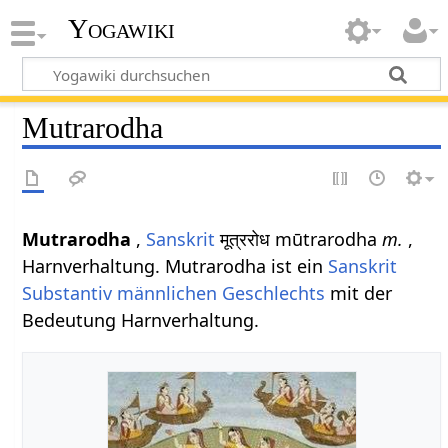
Yogawiki
Mutrarodha
Mutrarodha
,
Sanskrit
मूत्ररोध mūtrarodha
m.
,
Harnverhaltung. Mutrarodha ist ein
Sanskrit
Substantiv
männlichen
Geschlechts
mit der
Bedeutung Harnverhaltung.