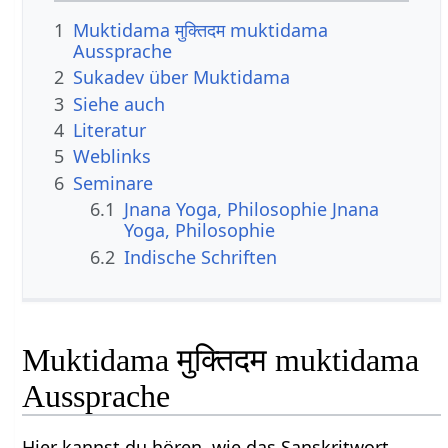
1
Muktidama मुक्तिदम muktidama
Aussprache
2
Sukadev über Muktidama
3
Siehe auch
4
Literatur
5
Weblinks
6
Seminare
6.1
Jnana Yoga, Philosophie Jnana
Yoga, Philosophie
6.2
Indische Schriften
Muktidama मुक्तिदम muktidama
Aussprache
Hier kannst du hören, wie das Sanskritwort