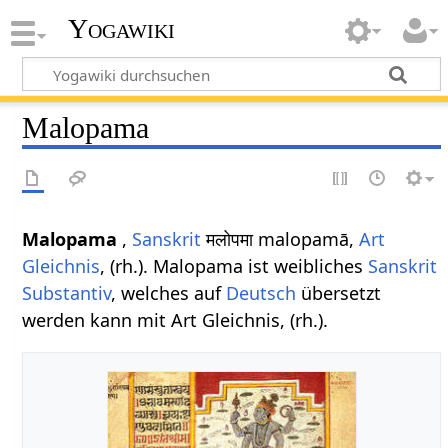
Yogawiki
Malopama
Malopama
,
Sanskrit
मलोपमा malopamā,
Art
Gleichnis
, (rh.). Malopama ist weibliches
Sanskrit
Substantiv
, welches auf
Deutsch
übersetzt
werden kann mit Art Gleichnis, (rh.).