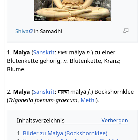
Shiva
in Samadhi
1.
Malya
(
Sanskrit
: माल्य mālya
n.
) zu einer
Blütenkette gehörig,
n.
Blütenkette, Kranz;
Blume.
2.
Malya
(
Sanskrit
: माल्या mālyā
f.
) Bockshornklee
(
Trigonella foenum-graecum
,
Methi
).
Inhaltsverzeichnis
1
Bilder zu Malya (Bockshornklee)