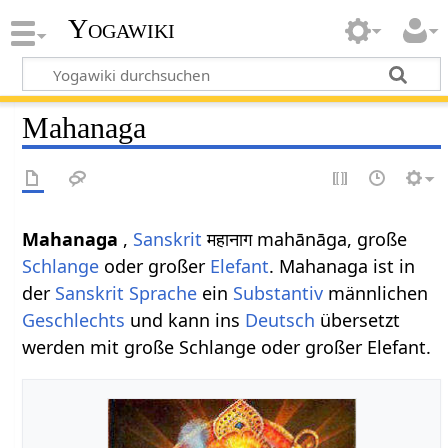
Yogawiki
Mahanaga
Mahanaga
,
Sanskrit
महानाग mahānāga, große
Schlange
oder großer
Elefant
. Mahanaga ist in
der
Sanskrit Sprache
ein
Substantiv
männlichen
Geschlechts
und kann ins
Deutsch
übersetzt
werden mit große Schlange oder großer Elefant.