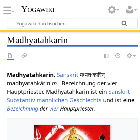
Yogawiki
Madhyatahkarin
Madhyatahkarin
,
Sanskrit
मध्यतःकारिन्
madhyataḥkārin
m.
, Bezeichnung der vier
Hauptpriester. Madhyatahkarin ist ein
Sanskrit
Substantiv
männlichen
Geschlechts
und ist eine
Bezeichnung
der
vier
Hauptpriester
.