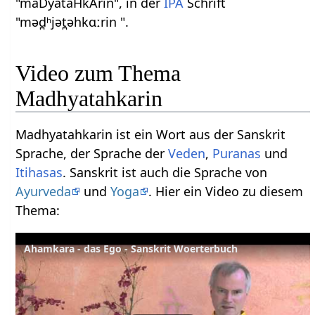
"maDyataHkArin", in der
IPA
Schrift
"məd̪ʰjət̪əhkɑːrin ".
Video zum Thema
Madhyatahkarin
Madhyatahkarin ist ein Wort aus der Sanskrit
Sprache, der Sprache der
Veden
,
Puranas
und
Itihasas
. Sanskrit ist auch die Sprache von
Ayurveda
und
Yoga
. Hier ein Video zu diesem
Thema:
Ahamkara - das Ego - Sanskrit Woerterbuch