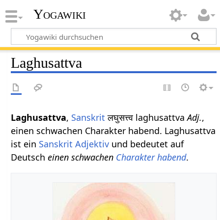
Yogawiki
Laghusattva
Laghusattva
,
Sanskrit
लघुसत्त्व laghusattva
Adj.
,
einen schwachen Charakter habend. Laghusattva
ist ein
Sanskrit Adjektiv
und bedeutet auf
Deutsch
einen schwachen
Charakter
habend
.