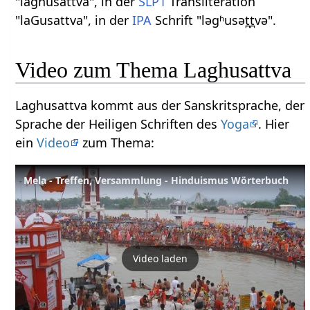
"laghusattva", in der
SLP1
Transliteration
"laGusattva", in der
IPA
Schrift "ləɡʱusət̪t̪və".
Video zum Thema Laghusattva
Laghusattva kommt aus der Sanskritsprache, der
Sprache der Heiligen Schriften des
Yoga
. Hier
ein
Video
zum Thema:
Mela - Treffen, Versammlung - Hinduismus Wörterbuch
Video laden