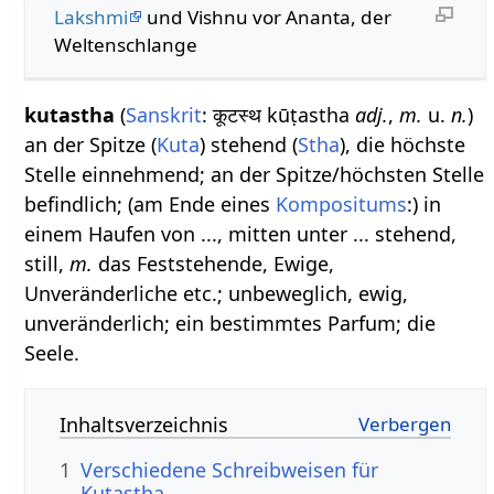
Lakshmi
und Vishnu vor Ananta, der
Weltenschlange
kutastha
(
Sanskrit
: कूटस्थ kūṭastha
adj.
,
m.
u.
n.
)
an der Spitze (
Kuta
) stehend (
Stha
), die höchste
Stelle einnehmend; an der Spitze/höchsten Stelle
befindlich; (am Ende eines
Kompositums
:) in
einem Haufen von ..., mitten unter ... stehend,
still,
m.
das Feststehende, Ewige,
Unveränderliche etc.; unbeweglich, ewig,
unveränderlich; ein bestimmtes Parfum; die
Seele.
Inhaltsverzeichnis
1
Verschiedene Schreibweisen für
Kutastha