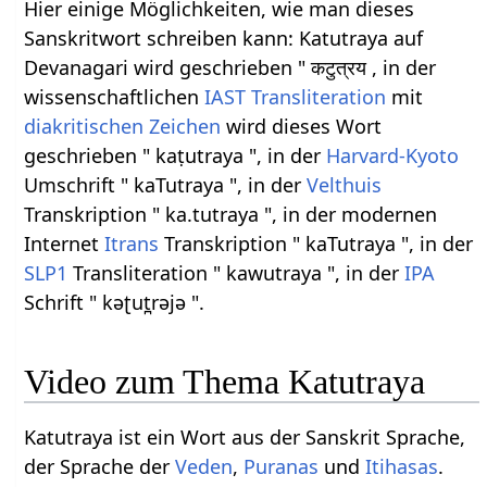
Hier einige Möglichkeiten, wie man dieses
Sanskritwort schreiben kann: Katutraya auf
Devanagari wird geschrieben " कटुत्रय , in der
wissenschaftlichen
IAST
Transliteration
mit
diakritischen Zeichen
wird dieses Wort
geschrieben " kaṭutraya ", in der
Harvard-Kyoto
Umschrift " kaTutraya ", in der
Velthuis
Transkription " ka.tutraya ", in der modernen
Internet
Itrans
Transkription " kaTutraya ", in der
SLP1
Transliteration " kawutraya ", in der
IPA
Schrift " kəʈut̪rəjə ".
Video zum Thema Katutraya
Katutraya ist ein Wort aus der Sanskrit Sprache,
der Sprache der
Veden
,
Puranas
und
Itihasas
.