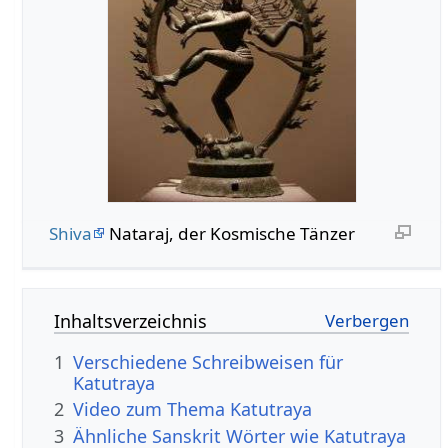
Shiva
Nataraj, der Kosmische Tänzer
Inhaltsverzeichnis
1
Verschiedene Schreibweisen für
Katutraya
2
Video zum Thema Katutraya
3
Ähnliche Sanskrit Wörter wie Katutraya