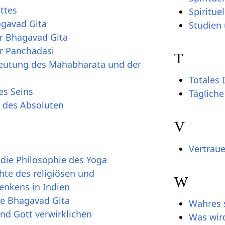
ottes
Spiritue
agavad Gita
Studien 
er Bhagavad Gita
er Panchadasi
T
edeutung des Mahabharata und der
Totales
es Seins
Täglich
g des Absoluten
V
Vertraue
 die Philosophie des Yoga
hte des religiösen und
W
enkens in Indien
ie Bhagavad Gita
Wahres s
und Gott verwirklichen
Was wir