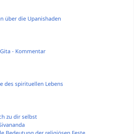
en über die Upanishaden
Gita - Kommentar
 des spirituellen Lebens
ch zu dir selbst
Sivananda
lle Bedeutung der religiösen Feste