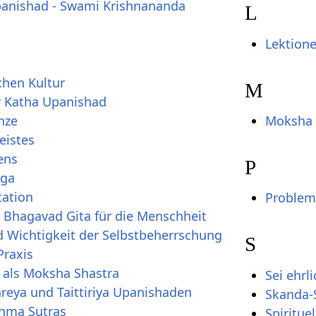
anishad - Swami Krishnananda
L
Lektion
chen Kultur
M
r Katha Upanishad
nze
Moksha 
eistes
ens
P
oga
tation
Probleme
 Bhagavad Gita für die Menschheit
 Wichtigkeit der Selbstbeherrschung
S
Praxis
 als Moksha Shastra
Sei ehrli
areya und Taittiriya Upanishaden
Skanda-
ahma Sutras
Spiritue