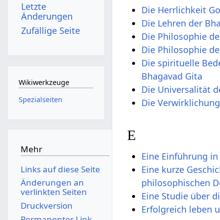
Letzte
Die Herrlichkeit G
Änderungen
Die Lehren der Bh
Zufällige Seite
Die Philosophie d
Die Philosophie d
Die spirituelle B
Bhagavad Gita
Wikiwerkzeuge
Die Universalität d
Spezialseiten
Die Verwirklichun
E
Mehr
Eine Einführung in
Links auf diese Seite
Eine kurze Geschic
Änderungen an
philosophischen D
verlinkten Seiten
Eine Studie über d
Druckversion
Erfolgreich leben 
Permanenter Link