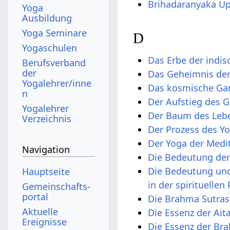
Brihadaranyaka Up
Yoga
Ausbildung
Yoga Seminare
D
Yogaschulen
Das Erbe der indis
Berufsverband
der
Das Geheimnis de
Yogalehrer/inne
Das kosmische Ga
n
Der Aufstieg des G
Yogalehrer
Der Baum des Leb
Verzeichnis
Der Prozess des Y
Der Yoga der Medi
Navigation
Die Bedeutung der
Die Bedeutung und
Hauptseite
in der spirituellen 
Gemeinschafts­
portal
Die Brahma Sutras
Aktuelle
Die Essenz der Ait
Ereignisse
Die Essenz der Br