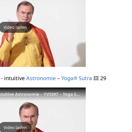
Video laden
- intuitive
Astronomie
–
Yoga
Sutra
III 29
Polarstern-Meditation - intuitive Astronomie – YVS597 – Yoga Sutra Kap. 3, Vers 29
Video laden