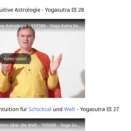
uitive Astrologie - Yogasutra III 28
Mond-Meditation - intuitive Astrologie – YVS596 – Yoga Sutra Kap. 3, Vers 28
Video laden
ntuition für
Schicksal
und
Welt
- Yogasutra III 27
Sonnen-Meditation - Intuition über die Welt – YVS595 – Yoga Sutra Kap. 3, Vers 27