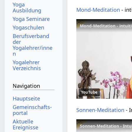
Yoga
Mond-Meditation
- int
Ausbildung
Yoga Seminare
Yogaschulen
Berufsverband
der
Yogalehrer/inne
n
Yogalehrer
Verzeichnis
Navigation
YouTube
Hauptseite
Gemeinschafts­
Sonnen-Meditation
- I
portal
Aktuelle
Ereignisse