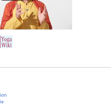
tion
ie