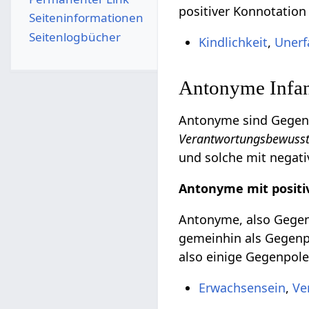
positiver Konnotation
Seiten­­informationen
Seitenlogbücher
Kindlichkeit
,
Unerf
Antonyme Infant
Antonyme sind Gegente
Verantwortungsbewusst
und solche mit negati
Antonyme mit positi
Antonyme, also Gegent
gemeinhin als Gegenpo
also einige Gegenpole 
Erwachsensein
,
Ve