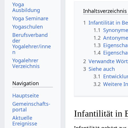
Yoga
Ausbildung
Inhaltsverzeichnis
Yoga Seminare
1
Infantilität in
Yogaschulen
1.1
Synonyme I
Berufsverband
1.2
Antonyme I
der
1.3
Eigenscha
Yogalehrer/inne
n
1.4
Eigenscha
Yogalehrer
2
Verwandte Wört
Verzeichnis
3
Siehe auch
3.1
Entwicklu
Navigation
3.2
Weitere I
Hauptseite
Gemeinschafts­
portal
Infantilität i
Aktuelle
Ereignisse