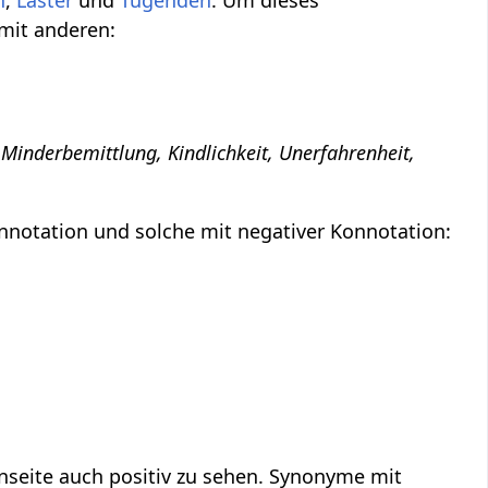
n
,
Laster
und
Tugenden
. Um dieses
 mit anderen:
e Minderbemittlung, Kindlichkeit, Unerfahrenheit,
nnotation und solche mit negativer Konnotation:
nseite auch positiv zu sehen. Synonyme mit