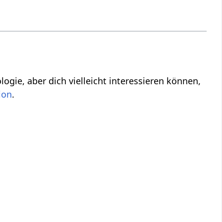
n können,
.