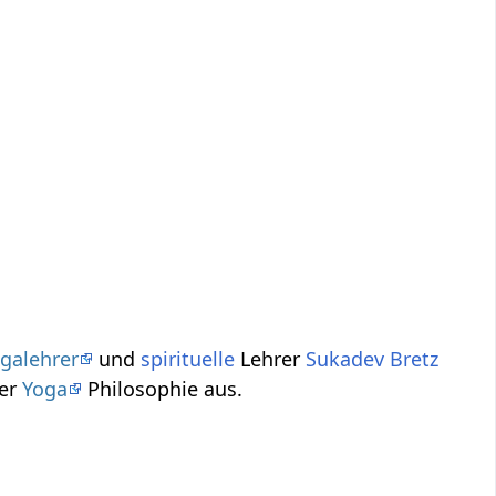
galehrer
und
spirituelle
Lehrer
Sukadev Bretz
punkt der
Yoga
Philosophie aus.