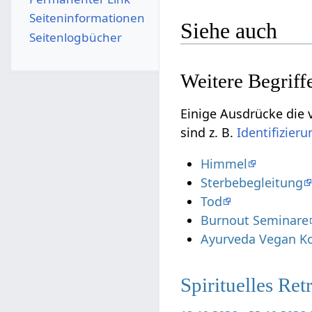
Seiten­­informationen
Siehe auch
Seitenlogbücher
Einige Ausdrücke die vielleicht nu
sind z. B.
Himmel
Sterbebegleitung
Tod
Burnout Seminare
Ayurveda Vegan K
Spirituelles Re