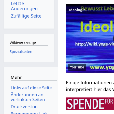
Letzte
Änderungen
Ideologie
Zufällige Seite
Wikiwerkzeuge
Spezialseiten
YouTube
Mehr
Links auf diese Seite
Änderungen an
verlinkten Seiten
Druckversion
Permanenter Link