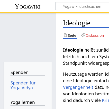
Yogawiki
Ideologie
Seite
Diskussion
Ideologie‏‎
heißt zunäc
letztlich auch ein Sy
Standpunkt widergespi
Spenden
Heutzutage werden Ide
eine Ideologie einfach
Spenden für
Vergangenheit
dazu ne
Yoga Vidya
von Ideologien besti
sind dadurch viele
Kri
Yoga lernen