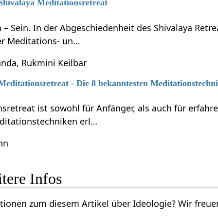
 Shivalaya Meditationsretreat
en – Sein. In der Abgeschiedenheit des Shivalaya Ret
er Meditations- un…
nda, Rukmini Keilbar
 Meditationsretreat - Die 8 bekanntesten Meditationstechn
sretreat ist sowohl für Anfänger, als auch für erfahr
itationstechniken erl…
nn
‏‎ - weitere Infos
rtikel über Ideologie‏‎? Wir freuen uns über deine Vorschläge per Email an