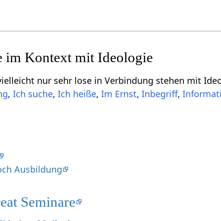
r sehr lose in Verbindung stehen mit Ideologie‏‎, aber dich vielleicht interessiere
,
,
,
,
,
och Ausbildung
treat Seminare