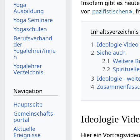
Insofern gibt es heut
Yoga
Ausbildung
von
pazifistischen
, 
Yoga Seminare
Yogaschulen
Inhaltsverzeichnis
Berufsverband
der
1
Ideologie‏‎ Video
Yogalehrer/inne
2
Siehe auch
n
2.1
Yogalehrer
2.2
Spirituell
Verzeichnis
3
Ideologie‏‎ 
4
Zusammenfass
Navigation
Hauptseite
Gemeinschafts­
Ideologie‏‎ V
portal
Aktuelle
Ereignisse