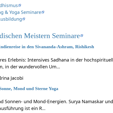
ddhismus
ng & Yoga Seminare
Ausbildung
ndischen Meistern Seminare
 Indienreise in den Sivananda-Ashram, Rishikesh
res Erlebnis: Intensives Sadhana in der hochspiritue
m, in der wundervollen Um…
Irina Jacobi
7 Sonne, Mond und Sterne Yoga
ind Sonnen- und Mond-Energien. Surya Namaskar un
Ausführung ist ein R…