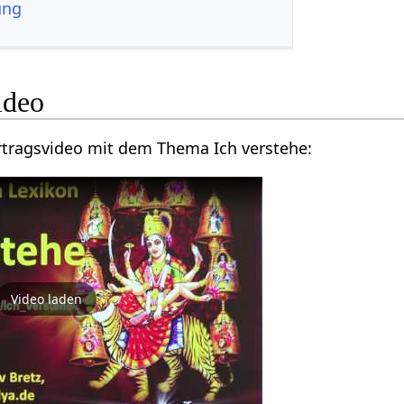
ung
tehe‏‎ Video
Hier findest du ein Vortragsvideo mit dem Thema Ich verstehe‏‎:
Video laden