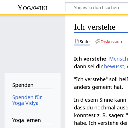
Yogawiki
Ich verstehe
Seite
Diskussion
:
Mensch
dann sei dir
bewusst
,
"Ich verstehe" soll he
Spenden
anders gemeint hat.
Spenden für
In diesem Sinne kann
Yoga Vidya
dass du nochmal ausdr
könntest z. B. sagen
Yoga lernen
habe. Ich verstehe de