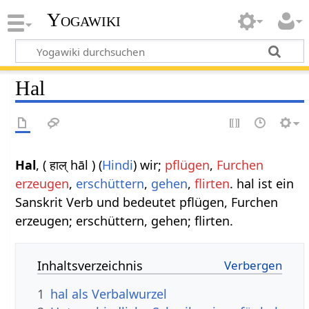
Yogawiki
Hal
Hal
, ( हाल् hāl ) (
Hindi
) wir;
pflügen
,
Furchen
erzeugen
,
erschüttern
,
gehen
,
flirten
. hal ist ein
Sanskrit Verb und bedeutet pflügen, Furchen
erzeugen; erschüttern, gehen; flirten.
Inhaltsverzeichnis
1
hal als Verbalwurzel