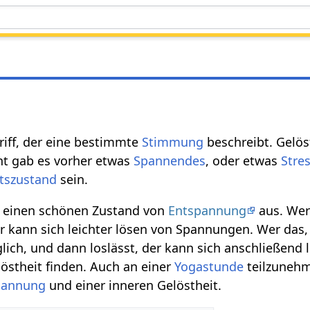
griff, der eine bestimmte
Stimmung
beschreibt. Gelös
icht gab es vorher etwas
Spannendes
, oder etwas
Stre
szustand
sein.
so einen schönen Zustand von
Entspannung
aus. Wer
r kann sich leichter lösen von Spannungen. Wer das,
glich, und dann loslässt, der kann sich anschließend l
östheit finden. Auch an einer
Yogastunde
teilzunehm
pannung
und einer inneren Gelöstheit.