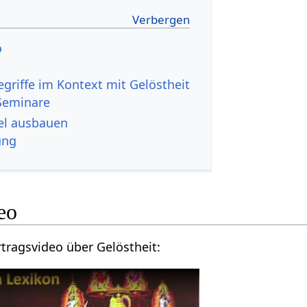
eo
Seminare
t‏‎ Artikel ausbauen
ung
 Video
Hier findest du ein Vortragsvideo über Gelöstheit‏‎: