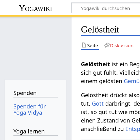
Yogawiki
Gelöstheit
Seite
Diskussion
Gelöstheit‏‎
ist ein Be
sich gut fühlt. Vielle
einem gelösten
Gemüt
Spenden
Gelöstheit drückt al
tut,
Gott
darbringt, de
Spenden für
ist, so gut tut wie mö
Yoga Vidya
einen Zustand von Gel
anschließend zu
Ents
Yoga lernen