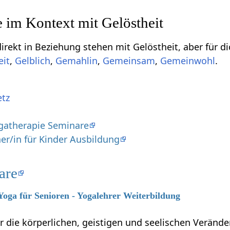
tehen mit Gelöstheit‏‎, aber für dich vielleicht doch interessant sein können, sind
,
,
,
,
.
etz
gatherapie Seminare
er/in für Kinder Ausbildung
are
 Yoga für Senioren - Yogalehrer Weiterbildung
ber die körperlichen, geistigen und seelischen Verän