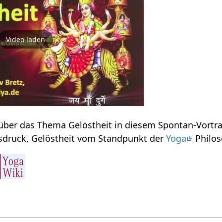
Video laden
Verstehe etwas mehr über das Thema Gelöstheit‏‎ in dies
hier das Wort, den Ausdruck, Gelöstheit‏‎ vom Standpunkt der
Yoga
Philos