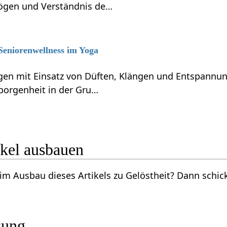
ögen und Verständnis de…
 Seniorenwellness im Yoga
en mit Einsatz von Düften, Klängen und Entspannun
borgenheit in der Gru…
eit‏‎ Artikel ausbauen
ikels zu Gelöstheit‏‎? Dann schicke doch eine Email an wiki(at)yoga-vidya.de.
sung