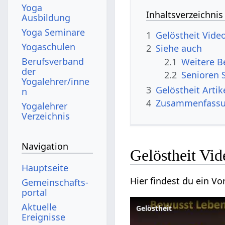
Yoga
Inhaltsverzeichnis
Ausbildung
Yoga Seminare
1
Gelöstheit‏‎ Vid
Yogaschulen
2
Siehe auch
Berufsverband
2.1
der
2.2
Senioren 
Yogalehrer/inne
3
Gelösthei
n
4
Zusammenfass
Yogalehrer
Verzeichnis
Navigation
Gelöstheit‏‎
Hauptseite
Gemeinschafts­
portal
Aktuelle
Ereignisse