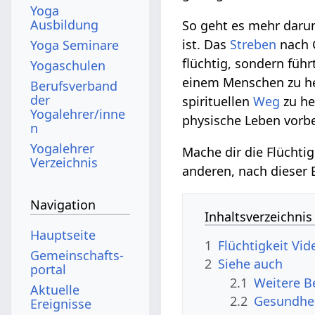
Yoga
Ausbildung
So geht es mehr darum
ist. Das
Streben
nach G
Yoga Seminare
flüchtig, sondern führ
Yogaschulen
einem Menschen zu h
Berufsverband
der
spirituellen
Weg
zu hel
Yogalehrer/inne
physische Leben vorbei
n
Yogalehrer
Mache dir die Flüchti
Verzeichnis
anderen, nach dieser 
Navigation
Inhaltsverzeichnis
Hauptseite
1
Flüchtigkeit‏‎
Gemeinschafts­
2
Siehe auch
portal
2.1
Aktuelle
2.2
Gesundhei
Ereignisse