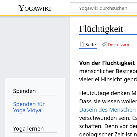
Yogawiki
Flüchtigkeit
Seite
Diskussion
menschlicher Bestre
vielerlei Hinsicht gep
Spenden
Heutzutage denken Me
Dass sie wissen wollen
Spenden für
Dasein des Menschen i
Yoga Vidya
verschwunden sein. E
schaffen. Denn vor d
Yoga lernen
geologischer Zeit ist 