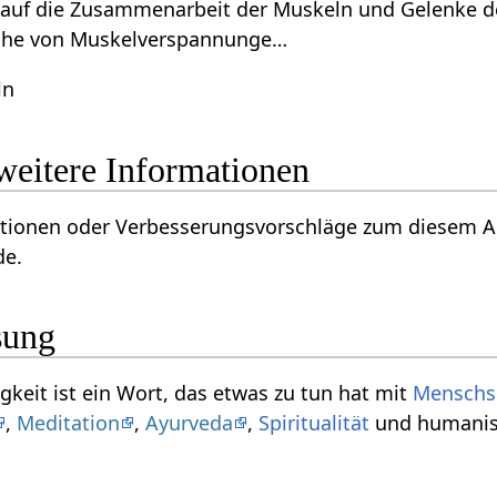
 auf die Zusammenarbeit der Muskeln und Gelenke 
che von Muskelverspannunge…
ln
htigkeit‏‎ - weitere Informationen
 oder Verbesserungsvorschläge zum diesem Artikel über Flüchtigk
de.
sung
Das Substantiv Flüchtigkeit‏‎ ist ein Wort, das etwas zu tun hat mit
Menschs
,
Meditation
,
Ayurveda
,
Spiritualität
und humanis