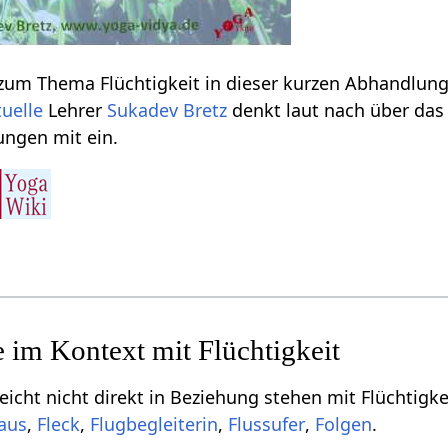
Einige Informationen zum Thema Flüchtigkeit‏‎ in
tuelle
Lehrer
Sukadev Bretz
denkt laut nach über das Wort 
ngen mit ein.
irekt in Beziehung stehen mit Flüchtigkeit‏‎, aber dich vielleicht interessieren können, s
,
,
,
,
.