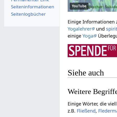
Seiten­­informationen
YouTube
Seitenlogbücher
Yogalehrer
und
spiri
einige
Yoga
Überlegu
Siehe auch
Einige Wörter, die vielleicht nicht d
z.B.
,