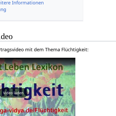
igkeit‏‎ - weitere Informationen
ung
keit‏‎ Video
Hier findest du ein Vortragsvideo mit dem Thema Flüchtigkeit‏‎:
Video laden