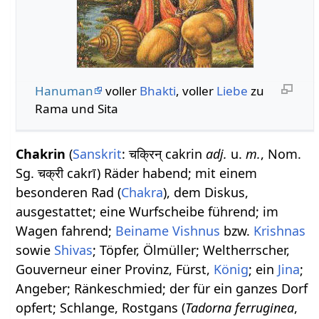
Hanuman
voller
Bhakti
, voller
Liebe
zu
Rama und Sita
Chakrin
(
Sanskrit
: चक्रिन् cakrin
adj.
u.
m.
, Nom.
Sg. चक्री cakrī) Räder habend; mit einem
besonderen Rad (
Chakra
), dem Diskus,
ausgestattet; eine Wurfscheibe führend; im
Wagen fahrend;
Beiname
Vishnus
bzw.
Krishnas
sowie
Shivas
; Töpfer, Ölmüller; Weltherrscher,
Gouverneur einer Provinz, Fürst,
König
; ein
Jina
;
Angeber; Ränkeschmied; der für ein ganzes Dorf
opfert; Schlange, Rostgans (
Tadorna ferruginea
,