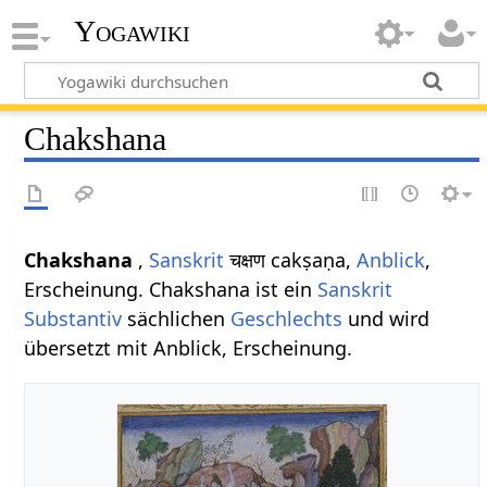
Yogawiki
Chakshana
Chakshana
,
Sanskrit
चक्षण cakṣaṇa,
Anblick
,
Erscheinung. Chakshana ist ein
Sanskrit
Substantiv
sächlichen
Geschlechts
und wird
übersetzt mit Anblick, Erscheinung.