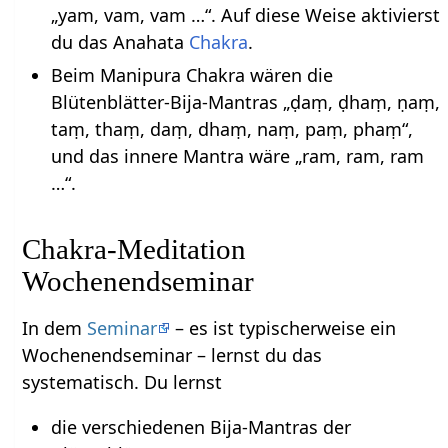
„yam, vam, vam …“. Auf diese Weise aktivierst
du das Anahata
Chakra
.
Beim Manipura Chakra wären die
Blütenblätter-Bija-Mantras „ḍaṃ, ḍhaṃ, ṇaṃ,
taṃ, thaṃ, daṃ, dhaṃ, naṃ, paṃ, phaṃ“,
und das innere Mantra wäre „ram, ram, ram
…“.
Chakra-Meditation
Wochenendseminar
In dem
Seminar
– es ist typischerweise ein
Wochenendseminar – lernst du das
systematisch. Du lernst
die verschiedenen Bija-Mantras der