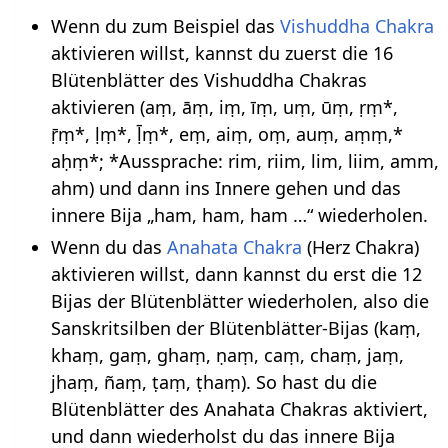
Wenn du zum Beispiel das
Vishuddha Chakra
aktivieren willst, kannst du zuerst die 16
Blütenblätter des Vishuddha Chakras
aktivieren (aṃ, āṃ, iṃ, īṃ, uṃ, ūṃ, ṛṃ*,
ṝṃ*, ḷṃ*, ḹṃ*, eṃ, aiṃ, oṃ, auṃ, aṃṃ,*
aḥṃ*; *Aussprache: rim, riim, lim, liim, amm,
ahm) und dann ins Innere gehen und das
innere Bija „ham, ham, ham …“ wiederholen.
Wenn du das
Anahata Chakra
(Herz Chakra)
aktivieren willst, dann kannst du erst die 12
Bijas der Blütenblätter wiederholen, also die
Sanskritsilben der Blütenblätter-Bijas (kaṃ,
khaṃ, gaṃ, ghaṃ, ṇaṃ, caṃ, chaṃ, jaṃ,
jhaṃ, ñaṃ, ṭaṃ, ṭhaṃ). So hast du die
Blütenblätter des Anahata Chakras aktiviert,
und dann wiederholst du das innere Bija