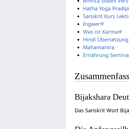
Amrita Siddhi Ver
Hatha Yoga Pradip
Sanskrit Kurs Lekt
Ingwer
Was ist Karma
Mahamantra
Ernährung Semina
Zusammenfass
Bijakshara Deu
Das Sanskrit Wort Bij