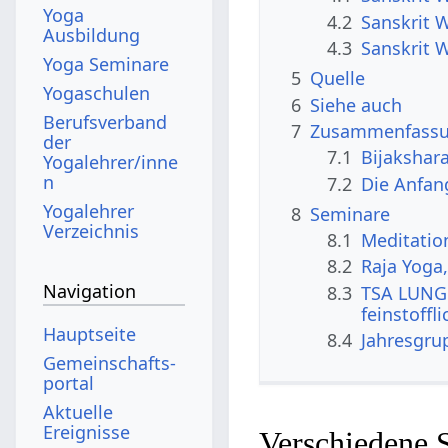
Yoga
4.2
Sanskrit 
Ausbildung
4.3
Sanskrit W
Yoga Seminare
5
Quelle
Yogaschulen
6
Siehe auch
Berufsverband
7
Zusammenfassun
der
7.1
Bijakshar
Yogalehrer/inne
n
7.2
Die Anfan
Yogalehrer
8
Seminare
Verzeichnis
8.1
Meditatio
8.2
Raja Yoga
Navigation
8.3
TSA LUNG 
feinstoffl
Hauptseite
8.4
Jahresgru
Gemeinschafts­
portal
Aktuelle
Ereignisse
Verschiedene 