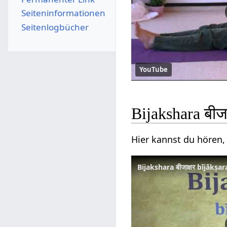
Seiten­­informationen
Seitenlogbücher
YouTube
Bijakshara बीज
Hier kannst du hören, 
Bijakshara बीजाक्षर bījākṣ