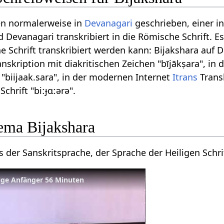
en normalerweise in
Devanagari
geschrieben, einer i
d Devanagari transkribiert in die Römische Schrift. 
 Schrift transkribiert werden kann: Bijakshara auf De
nskription mit diakritischen Zeichen "bījākṣara", in 
 "biijaak.sara", in der modernen Internet
Itrans
Transk
Schrift "biːɟɑːərə".
ema Bijakshara
 der Sanskritsprache, der Sprache der Heiligen Schr
ige Anfänger 56 Minuten