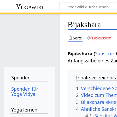
Yogawiki
Bijakshara
Seite
Diskussion
Bijakshara
(
Sanskrit
: 
Anfangssilbe eines Za
Inhaltsverzeichnis
Spenden
1
Verschiedene Sc
Spenden für
Yoga Vidya
2
Video zum Them
3
Bijakshara बीजाक
4
Ähnliche Sanskr
Yoga lernen
4.1
Sanskrit 