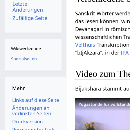
Letzte
Änderungen
Sanskrit Wörter werd
Zufällige Seite
das lesen können, wir
Devanagari in römische
wissenschaftlichen Tra
Velthuis
Transkription
Wikiwerkzeuge
"bIjAkzara", in der
IPA
Spezialseiten
Video zum Th
Mehr
Bijakshara stammt aus
Links auf diese Seite
Yogastunde für vollständ
Änderungen an
verlinkten Seiten
Druckversion
Permanenter Link