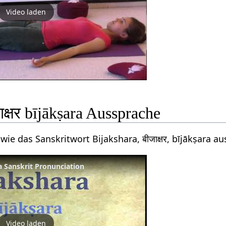
Video laden
ाक्षर bījākṣara Aussprache
wie das Sanskritwort Bijakshara, बीजाक्षर, bījākṣara 
ara Sanskrit Pronunciation
Video laden