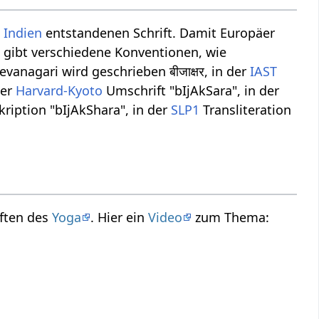
n
Indien
entstandenen Schrift. Damit Europäer
Es gibt verschiedene Konventionen, wie
vanagari wird geschrieben बीजाक्षर, in der
IAST
der
Harvard-Kyoto
Umschrift "bIjAkSara", in der
ription "bIjAkShara", in der
SLP1
Transliteration
iften des
Yoga
. Hier ein
Video
zum Thema: