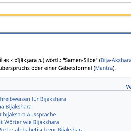
बीजाक्षर bījākṣara
n.
) wörtl.: "Samen-Silbe" (
Bija
-
Akshar
uberspruchs oder einer Gebetsformel (
Mantra
).
hreibweisen für Bijakshara
a Bijakshara
्षर bījākṣara Aussprache
it Wörter wie Bijakshara
Wörter alphabetisch vor Bijakshara