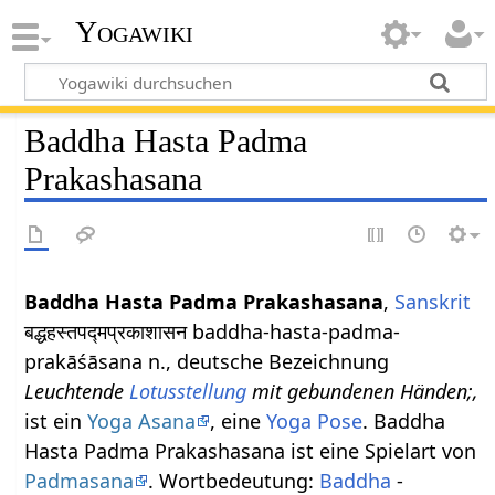
Yogawiki
Baddha Hasta Padma
Prakashasana
Baddha Hasta Padma Prakashasana
,
Sanskrit
बद्धहस्तपद्मप्रकाशासन baddha-hasta-padma-
prakāśāsana n., deutsche Bezeichnung
Leuchtende
Lotusstellung
mit gebundenen Händen;,
ist ein
Yoga Asana
, eine
Yoga Pose
. Baddha
Hasta Padma Prakashasana ist eine Spielart von
Padmasana
. Wortbedeutung:
Baddha
-