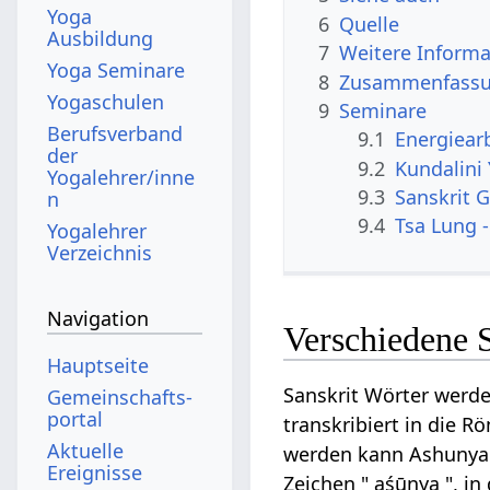
Yoga
6
Quelle
Ausbildung
7
Weitere Informa
Yoga Seminare
8
Zusammenfassun
Yogaschulen
9
Seminare
Berufsverband
9.1
Energiear
der
9.2
Kundalini
Yogalehrer/inne
9.3
Sanskrit G
n
9.4
Tsa Lung -
Yogalehrer
Verzeichnis
Navigation
Verschiedene 
Hauptseite
Sanskrit Wörter werde
Gemeinschafts­
portal
transkribiert in die R
Aktuelle
werden kann Ashunya au
Ereignisse
Zeichen " aśūnya ", in