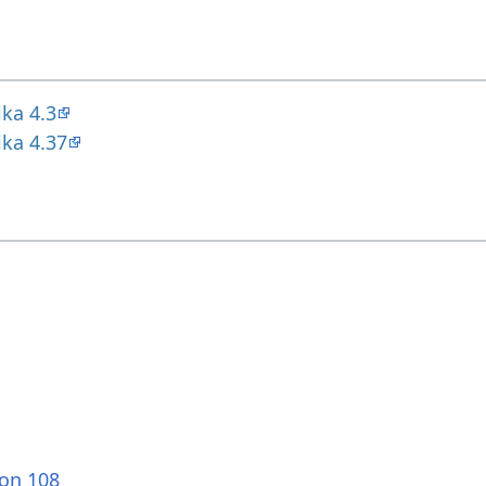
ka 4.3
ika 4.37
ion 108