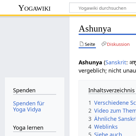
Yogawiki
Ashunya
Seite
Diskussion
Ashunya
(
Sanskrit
: अ
vergeblich; nicht una
Inhaltsverzeichnis
Spenden
1
Verschiedene Sc
Spenden für
Yoga Vidya
2
Video zum The
3
Ähnliche Sanskr
4
Weblinks
Yoga lernen
5
Siehe auch