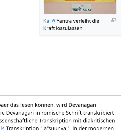
Kali
Yantra verleiht die
Kraft loszulassen
äer das lesen können, wird Devanagari
ie Devanagari in römische Schrift transkribiert
ssenschaftliche Transkription mit diakritischen
is
Transkription " a"suunya ", in der modernen