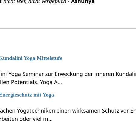
it
nicht leer, nicht vergeblich
-
Ashunya
 Kundalini Yoga Mittelstufe
lini Yoga Seminar zur Erweckung der inneren Kundali
llen Potentials. Yoga A…
 Energieschutz mit Yoga
nfachen Yogatechniken einen wirksamen Schutz vor En
rbeiten oder viel m…