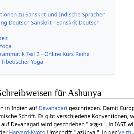
tionen zu Sanskrit und Indische Sprachen
g Deutsch Sanskrit - Sanskrit Deutsch
beit
 Yoga
rammatik Teil 2 - Online Kurs Reihe
 Tibetischer Yoga
Schreibweisen für Ashunya
n in Indien auf
Devanagari
geschrieben. Damit Europ
ömische Schrift. Es gibt verschiedene Konventionen, w
f Devanagari wird geschrieben " अशून्य ", in IAST wi
 der
Harvard-Kyoto
Umschrift " azUnya ", in der
Velthu