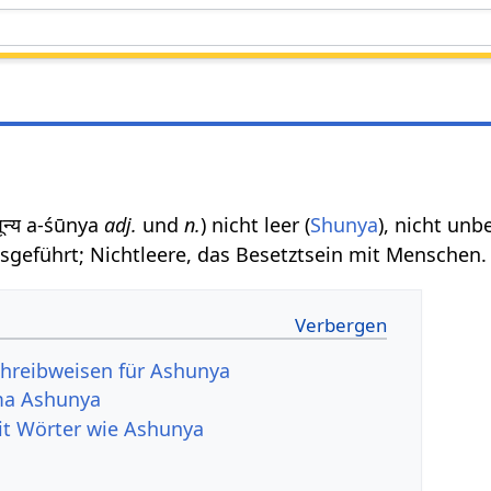
शून्य a-śūnya
adj.
und
n.
) nicht leer (
Shunya
), nicht unb
usgeführt; Nichtleere, das Besetztsein mit Menschen.
hreibweisen für Ashunya
ma Ashunya
it Wörter wie Ashunya