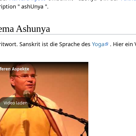
iption " ashUnya ".
ema Ashunya
itwort. Sanskrit ist die Sprache des
Yoga
. Hier ei
eferen Aspekte
Video laden