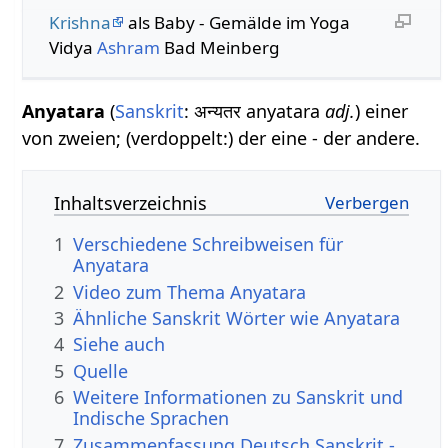
Krishna
als Baby - Gemälde im Yoga
Vidya
Ashram
Bad Meinberg
Anyatara
(
Sanskrit
: अन्यतर anyatara
adj.
) einer
von zweien; (verdoppelt:) der eine - der andere.
Inhaltsverzeichnis
1
Verschiedene Schreibweisen für
Anyatara
2
Video zum Thema Anyatara
3
Ähnliche Sanskrit Wörter wie Anyatara
4
Siehe auch
5
Quelle
6
Weitere Informationen zu Sanskrit und
Indische Sprachen
7
Zusammenfassung Deutsch Sanskrit -