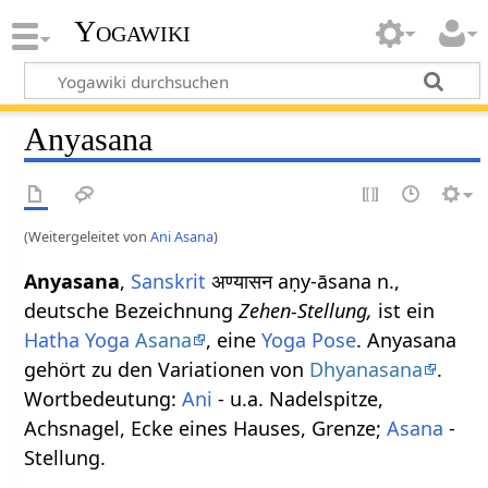
Yogawiki
Anyasana
(Weitergeleitet von
Ani Asana
)
Anyasana
,
Sanskrit
अण्यासन aṇy-āsana n.,
deutsche Bezeichnung
Zehen-Stellung,
ist ein
Hatha Yoga
Asana
, eine
Yoga Pose
. Anyasana
gehört zu den Variationen von
Dhyanasana
.
Wortbedeutung:
Ani
- u.a. Nadelspitze,
Achsnagel, Ecke eines Hauses, Grenze;
Asana
-
Stellung.