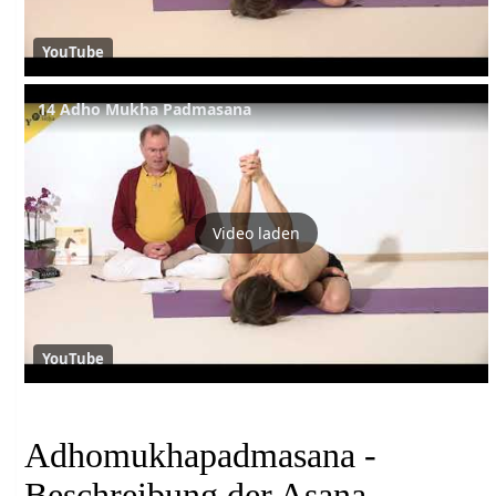
YouTube
14 Adho Mukha Padmasana
Video laden
YouTube
Adhomukhapadmasana -
Beschreibung der Asana