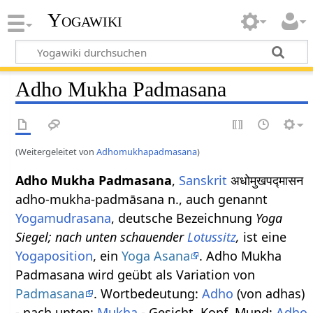
Yogawiki
Adho Mukha Padmasana
(Weitergeleitet von
Adhomukhapadmasana
)
Adho Mukha Padmasana
,
Sanskrit
अधोमुखपद्मासन
adho-mukha-padmāsana n., auch genannt
Yogamudrasana
, deutsche Bezeichnung
Yoga
Siegel; nach unten schauender
Lotussitz
,
ist eine
Yogaposition
, ein
Yoga Asana
. Adho Mukha
Padmasana wird geübt als Variation von
Padmasana
. Wortbedeutung:
Adho
(von adhas)
- nach unten;
Mukha
- Gesicht, Kopf, Mund;
Adho