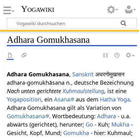
Yogawiki
Adhara Gomukhasana
Adhara Gomukhasana
,
Sanskrit
अधरगोमुखासन
adhara-gomukhāsana n., deutsche Bezeichnung
Nach unten gerichtete
Kuhmaulstellung
,
ist eine
Yogaposition
, ein
Asana
aus dem
Hatha Yoga
.
Adhara Gomukhasana gilt als Variation von
Gomukhasana
. Wortbedeutung:
Adhara
- u.a.
abwärts (gerichtet), herunter;
Go
- Kuh;
Mukha
-
Gesicht, Kopf, Mund;
Gomukha
- hier: Kuhmaul;